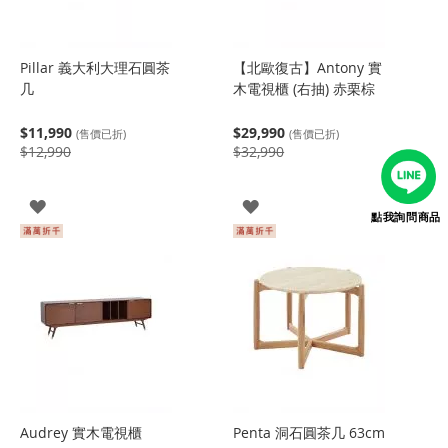
Pillar 義大利大理石圓茶
【北歐復古】Antony 實
几
木電視櫃 (右抽) 赤栗棕
$11,990
$29,990
(售價已折)
(售價已折)
$12,990
$32,990
登
登
點我詢問商品
入
入
Audrey 實木電視櫃
Penta 洞石圓茶几 63cm