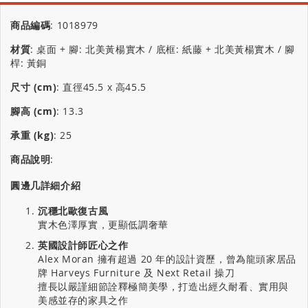
商品編碼
:
1018979
材質
:
桌面 + 腳: 北美黃楊實木 / 底框: 紙藤 + 北美黃楊實木 / 腳
桿: 黃銅
尺寸 (cm)
:
直徑45.5 x 高45.5
腳高 (cm)
:
13.3
承重 (kg)
:
25
商品說明
:
圓邊几詳細介紹
沉穩北歐復古風
實木色澤厚實，更顯低調奢華
英國設計師匠心之作
Alex Moran 擁有超過 20 年的設計資歷，曾為龍頭家居品
牌 Harveys Furniture 及 Next Retail 操刀
擅長以嚴謹細節詮釋極簡美學，打造出經久耐看、實用與
美感並存的家具之作