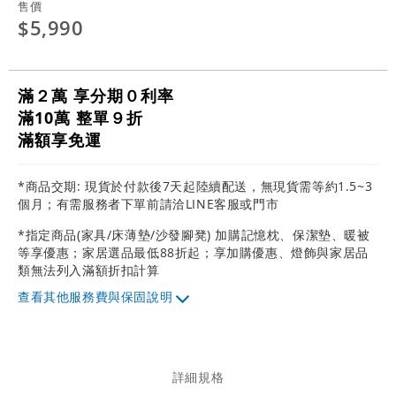
售價
$5,990
滿２萬 享分期０利率
滿10萬 整單９折
滿額享免運
*商品交期: 現貨於付款後7天起陸續配送，無現貨需等約1.5~3
個月；有需服務者下單前請洽LINE客服或門市
*指定商品(家具/床薄墊/沙發腳凳) 加購記憶枕、保潔墊、暖被
等享優惠；家居選品最低88折起；享加購優惠、燈飾與家居品
類無法列入滿額折扣計算
其他服務費與保固說明
詳細規格