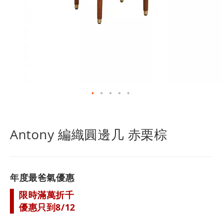
跳
轉
到
Antony 編織圓邊几 赤栗棕
圖
像
庫
的
年度最爸氣優惠
開
頭
限時滿萬折千
優惠只到8/12