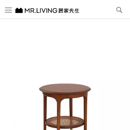
切換導航
搜
尋
跳
到
內
容
首頁
Antony 編織圓邊几 赤栗棕
跳
到
圖
片
庫
結
尾