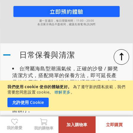
週一至週日，每日營業時間：11:00－20:00
各店展示商品不盡相同，建議先致電/私訊詢問
日常保養與清潔
↑
台灣屬海島型潮濕氣候，正確的沙發 / 腳凳
清潔方式，搭配簡單的保養方法，即可延長產
品的使用壽命；並建議放置於通風環境、定期
我們使用 cookie 使你的體驗更好。
為了遵守新的隱私規範，我們
除溼，避免直接曝曬於陽光下。
需要您同意設置 cookie。
瞭解更多
。
允許使用 Cookie
灰塵：可使用軟毛撣子清掃、吸塵器清除表
面髒汙。
-
+
污漬：布面可使用乾淨的濕布進行局部清
加入購物車
立即購買
潔，若為全牛皮沙發則可使用皮革清潔劑進行
我的最愛
我的購物車