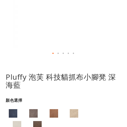
跳
轉
到
Pluffy 泡芙 科技貓抓布小腳凳 深
圖
海藍
像
庫
的
顏色選擇
開
頭