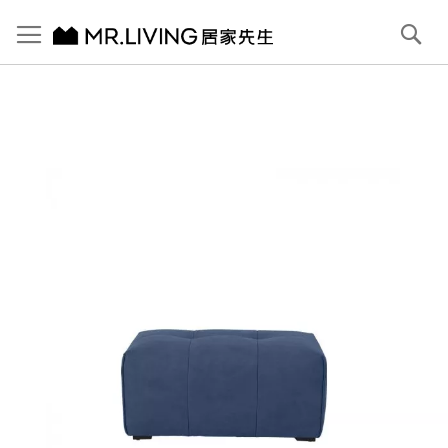
切換導航
搜
尋
跳
到
內
容
首頁
Pluffy 泡芙 科技貓抓布小腳凳 深海藍
跳
到
圖
片
庫
結
尾