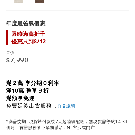
年度最爸氣優惠
限時滿萬折千
優惠只到8/12
售價
$7,990
滿２萬 享分期０利率
滿10萬 整單９折
滿額享免運
免費延後出貨服務
，
詳見說明
*商品交期: 現貨於付款後7天起陸續配送，無現貨需等約1.5~3
個月；有需服務者下單前請洽LINE客服或門市