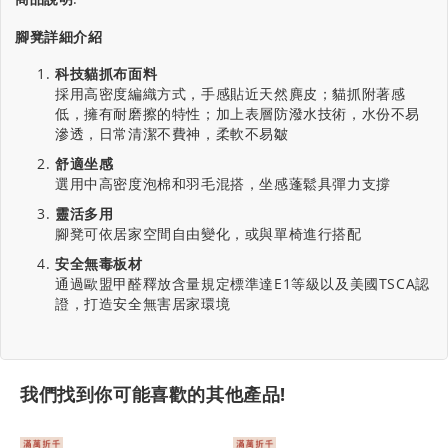
腳凳詳細介紹
科技貓抓布面料
採用高密度編織方式，手感貼近天然麂皮；貓抓附著感
低，擁有耐磨擦的特性；加上表層防潑水技術，水份不易
滲透，日常清潔不費神，柔軟不易皺
舒適坐感
選用中高密度泡棉和羽毛混搭，坐感蓬鬆具彈力支撐
靈活多用
腳凳可依居家空間自由變化，或與單椅進行搭配
安全無毒板材
通過歐盟甲醛釋放含量規定標準達E1等級以及美國TSCA認
證，打造安全無害居家環境
我們找到你可能喜歡的其他產品!