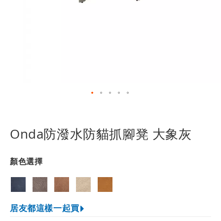
跳
轉
到
Onda防潑水防貓抓腳凳 大象灰
圖
像
庫
顏色選擇
的
開
頭
居友都這樣一起買