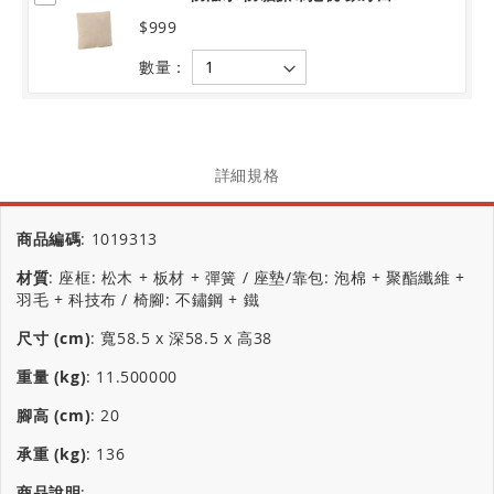
$999
數量：
詳細規格
商品編碼
:
1019313
材質
:
座框: 松木 + 板材 + 彈簧 / 座墊/靠包: 泡棉 + 聚酯纖維 +
羽毛 + 科技布 / 椅腳: 不鏽鋼 + 鐵
尺寸 (cm)
:
寬58.5 x 深58.5 x 高38
重量 (kg)
:
11.500000
腳高 (cm)
:
20
承重 (kg)
:
136
商品說明
: