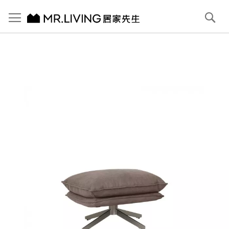
切換導航
搜
尋
跳
到
內
容
首頁
Onda防潑水防貓抓腳凳 大象灰
跳
到
圖
片
庫
結
尾