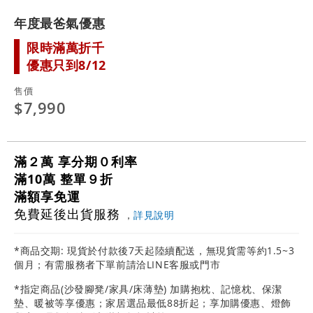
年度最爸氣優惠
限時滿萬折千
優惠只到8/12
售價
$7,990
滿２萬 享分期０利率
滿10萬 整單９折
滿額享免運
免費延後出貨服務
，
詳見說明
*商品交期: 現貨於付款後7天起陸續配送，無現貨需等約1.5~3
個月；有需服務者下單前請洽LINE客服或門市
*指定商品(沙發腳凳/家具/床薄墊) 加購抱枕、記憶枕、保潔
墊、暖被等享優惠；家居選品最低88折起；享加購優惠、燈飾