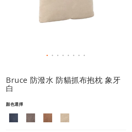
跳
轉
到
Bruce 防潑水 防貓抓布抱枕 象牙
圖
白
像
庫
的
顏色選擇
開
頭