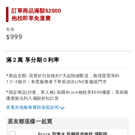
訂單商品滿額$2000
抱枕即享免運費
售價
$999
滿２萬 享分期０利率
*商品交期: 現貨於付款後約7天起陸續配送，無現貨需等約
1.5~3個月；有需服務者下單前請洽LINE客服或門市
*指定商品(沙發、單人椅) 加購Bruce抱枕享$699優惠；享加購
優惠無法列入滿額折扣計算
其他服務費與保固說明
居友都這樣一起買
Bruce 防潑水 防貓抓布抱枕 淺駝棕