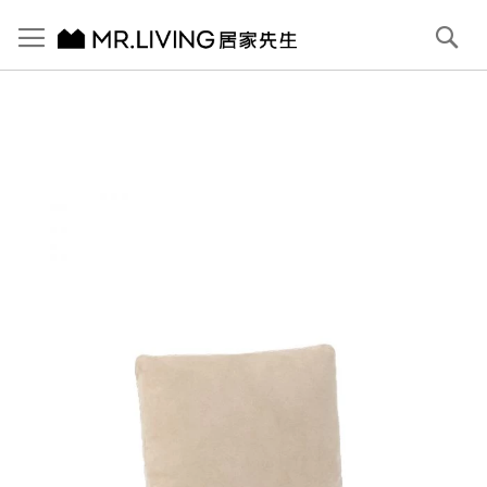
切換導航
搜
尋
跳
到
內
容
首頁
Bruce 防潑水 防貓抓布抱枕 象牙白
跳
到
圖
片
庫
結
尾