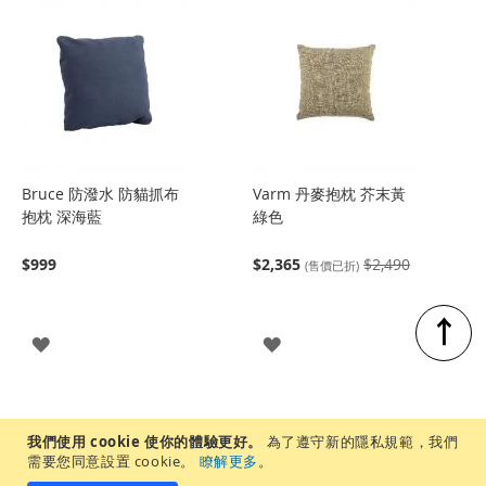
Bruce 防潑水 防貓抓布
Varm 丹麥抱枕 芥末黃
抱枕 深海藍
綠色
$999
$2,365
$2,490
(售價已折)
↑
登
登
入
入
我們使用 cookie 使你的體驗更好。
為了遵守新的隱私規範，我們
需要您同意設置 cookie。
瞭解更多
。