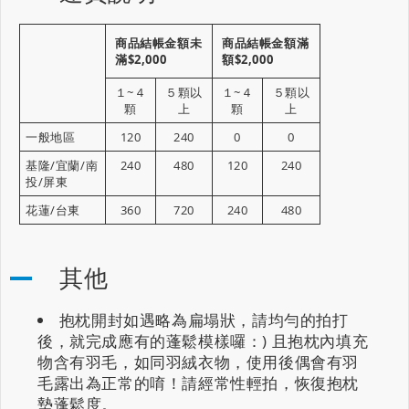
商品結帳金額未
商品結帳金額滿
滿$2,000
額$2,000
１~４
５顆以
１~４
５顆以
顆
上
顆
上
一般地區
120
240
0
0
基隆/宜蘭/南
240
480
120
240
投/屏東
花蓮/台東
360
720
240
480
其他
抱枕開封如遇略為扁塌狀，請均勻的拍打
後，就完成應有的蓬鬆模樣囉：) 且抱枕內填充
物含有羽毛，如同羽絨衣物，使用後偶會有羽
毛露出為正常的唷！請經常性輕拍，恢復抱枕
墊蓬鬆度。