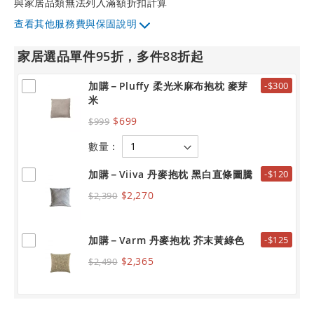
與家居品類無法列入滿額折扣計算
其他服務費與保固說明
家居選品單件95折，多件88折起
加購－Pluffy 柔光米麻布抱枕 麥芽
-$300
米
$699
$999
數量：
加購－Viiva 丹麥抱枕 黑白直條圖騰
-$120
$2,270
$2,390
加購－Varm 丹麥抱枕 芥末黃綠色
-$125
$2,365
$2,490