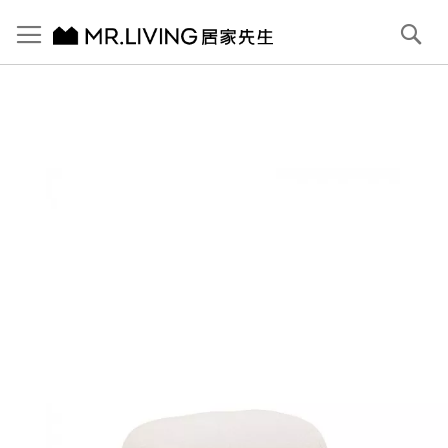
切換導航
搜
尋
跳
到
內
容
首頁
Lumi 棉花糖布腳凳 奶油白
跳
到
圖
片
庫
結
尾