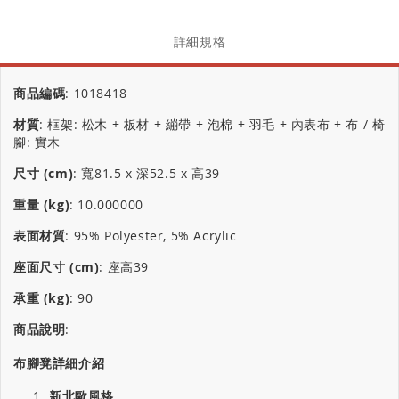
詳細規格
商品編碼
:
1018418
材質
:
框架: 松木 + 板材 + 繃帶 + 泡棉 + 羽毛 + 內表布 + 布 / 椅
腳: 實木
尺寸 (cm)
:
寬81.5 x 深52.5 x 高39
重量 (kg)
:
10.000000
表面材質
:
95% Polyester, 5% Acrylic
座面尺寸 (cm)
:
座高39
承重 (kg)
:
90
商品說明
:
布腳凳詳細介紹
新北歐風格