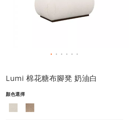
跳
轉
到
Lumi 棉花糖布腳凳 奶油白
圖
像
庫
顏色選擇
的
開
頭