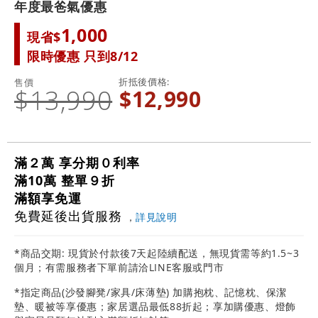
年度最爸氣優惠
1,000
現省$
限時優惠 只到8/12
折抵後價格
售價
$13,990
$12,990
滿２萬 享分期０利率
滿10萬 整單９折
滿額享免運
免費延後出貨服務
，
詳見說明
*商品交期: 現貨於付款後7天起陸續配送，無現貨需等約1.5~3
個月；有需服務者下單前請洽LINE客服或門市
*指定商品(沙發腳凳/家具/床薄墊) 加購抱枕、記憶枕、保潔
墊、暖被等享優惠；家居選品最低88折起；享加購優惠、燈飾