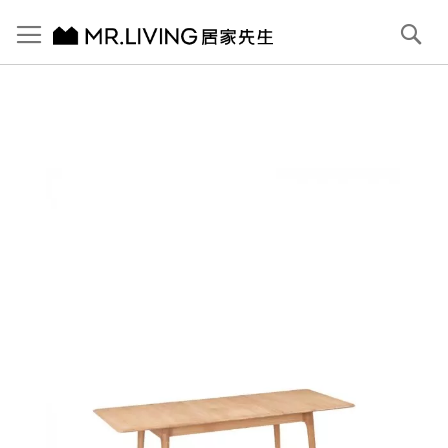
切換導航
搜
尋
跳
到
內
容
首頁
【北歐現代】Antony 延伸實木餐桌 140/185cm 原木色
跳
到
圖
片
庫
結
尾