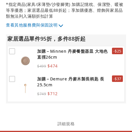
*指定商品(家具/床薄墊/沙發腳凳) 加購記憶枕、保潔墊、暖被
等享優惠；家居選品最低88折起；享加購優惠、燈飾與家居品
類無法列入滿額折扣計算
其他服務費與保固說明
家居選品單件95折，多件88折起
加購－Minnen 丹麥餐盤器皿 大地色
-$25
直徑26cm
$474
$499
加購－Demure 丹麥木製長柄匙 長
-$37
25.5cm
$712
$749
詳細規格