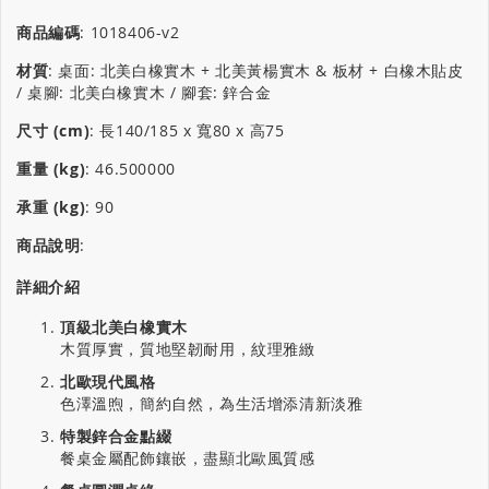
商品編碼
:
1018406-v2
材質
:
桌面: 北美白橡實木 + 北美黃楊實木 & 板材 + 白橡木貼皮
/ 桌腳: 北美白橡實木 / 腳套: 鋅合金
尺寸 (cm)
:
長140/185 x 寬80 x 高75
重量 (kg)
:
46.500000
承重 (kg)
:
90
商品說明
:
詳細介紹
頂級北美白橡實木
木質厚實，質地堅韌耐用，紋理雅緻
北歐現代風格
色澤溫煦，簡約自然，為生活增添清新淡雅
特製鋅合金點綴
餐桌金屬配飾鑲嵌，盡顯北歐風質感