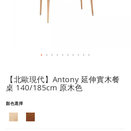
跳
轉
到
【北歐現代】Antony 延伸實木餐
圖
桌 140/185cm 原木色
像
庫
的
顏色選擇
開
頭