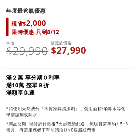
年度最爸氣優惠
2,000
現省$
限時優惠 只到8/12
折抵後價格
售價
$29,990
$27,990
滿２萬 享分期０利率
滿10萬 整單９折
滿額享免運
*請使用天然成分『木質家具清潔劑』，勿用酒精/消毒水等化
學清潔劑或熱水
*商品交期: 現貨於付款後7天起陸續配送，無現貨需等約1.5~3
個月；有需服務者下單前請洽LINE客服或門市