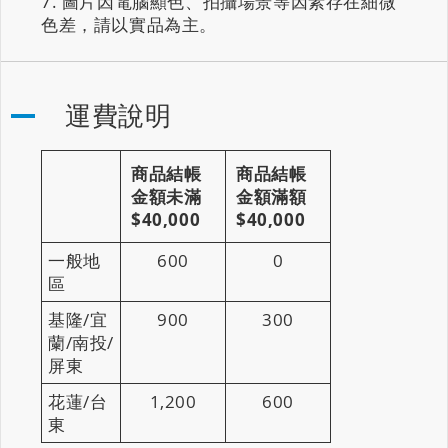
圖片因電腦顯色、拍攝場景等因素存在細微
色差，請以實品為主。
運費說明
商品結帳
商品結帳
金額未滿
金額滿額
$40,000
$40,000
一般地
600
0
區
基隆/宜
900
300
蘭/南投/
屏東
花蓮/台
1,200
600
東