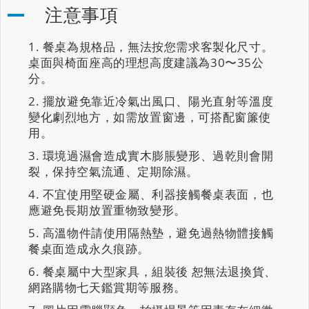
注意事項
餐桌為規格品，無法按您需求客製化尺寸。
桌面與椅面座高的理想高度建議為30〜35公
分。
擺放避免靠近冷氣出風口、陽光直射等溫度
變化劇烈地方，如需放置窗邊，可搭配窗簾使
用。
環境過濕會造成實木膨脹變形、過乾則會開
裂，保持空氣流通、定期除濕。
不宜使用堅硬金屬、利器接觸餐桌表面，也
應避免長期放置重物致變形。
高溫物件請使用隔熱墊，避免過熱物體接觸
餐桌面造成永久痕跡。
餐桌屬中大型家具，組裝後 恕無法退換貨、
網路購物七天鑑賞期等服務。