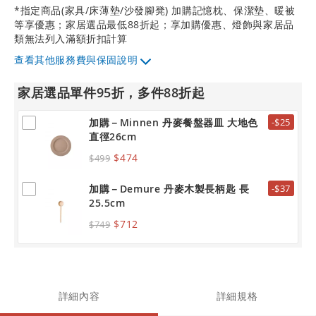
*指定商品(家具/床薄墊/沙發腳凳) 加購記憶枕、保潔墊、暖被
等享優惠；家居選品最低88折起；享加購優惠、燈飾與家居品
類無法列入滿額折扣計算
其他服務費與保固說明
家居選品單件95折，多件88折起
加購－Minnen 丹麥餐盤器皿 大地色
-$25
直徑26cm
$474
$499
加購－Demure 丹麥木製長柄匙 長
-$37
25.5cm
$712
$749
詳細內容
詳細規格