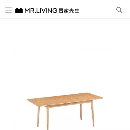
切換導航
搜
尋
跳
到
內
容
首頁
Emma 小坪數延伸餐桌 140/180cm 原木色
跳
到
圖
片
庫
結
尾