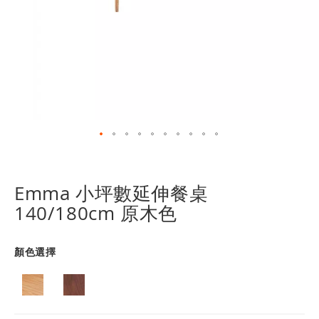
跳
轉
到
Emma 小坪數延伸餐桌
圖
140/180cm 原木色
像
庫
的
顏色選擇
開
頭