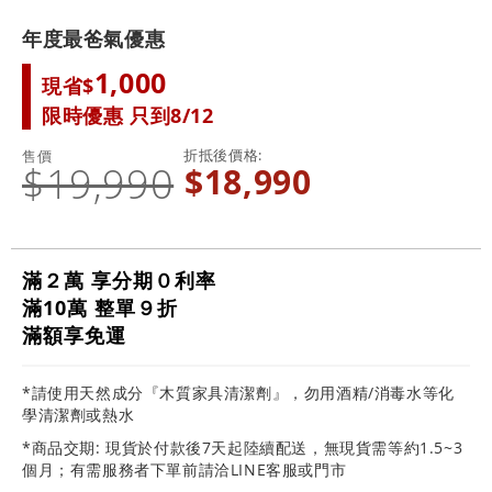
年度最爸氣優惠
1,000
現省$
限時優惠 只到8/12
折抵後價格
售價
$19,990
$18,990
滿２萬 享分期０利率
滿10萬 整單９折
滿額享免運
*請使用天然成分『木質家具清潔劑』，勿用酒精/消毒水等化
學清潔劑或熱水
*商品交期: 現貨於付款後7天起陸續配送，無現貨需等約1.5~3
個月；有需服務者下單前請洽LINE客服或門市