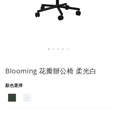
跳
轉
到
Blooming 花瓣辦公椅 柔光白
圖
像
庫
顏色選擇
的
開
頭