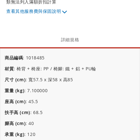
類無法列入滿額折扣計算
其他服務費與保固說明
詳細規格
商品編碼
:
1018485
材質
:
椅背 + 椅座: PP / 椅腳: 鐵 + 鋁 + PU輪
尺寸 (cm)
:
寬57.5 x 深58 x 高85
重量 (kg)
:
7.100000
座高 (cm)
:
45.5
扶手高 (cm)
:
68.5
腳高 (cm)
:
40
承重 (kg)
:
120