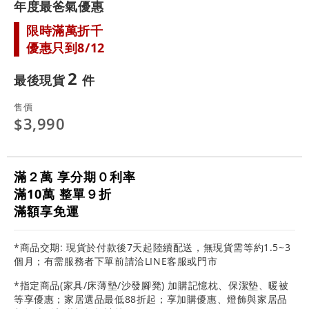
年度最爸氣優惠
限時滿萬折千
優惠只到8/12
2
最後現貨
售價
$3,990
滿２萬 享分期０利率
滿10萬 整單９折
滿額享免運
*商品交期: 現貨於付款後7天起陸續配送，無現貨需等約1.5~3
個月；有需服務者下單前請洽LINE客服或門市
*指定商品(家具/床薄墊/沙發腳凳) 加購記憶枕、保潔墊、暖被
等享優惠；家居選品最低88折起；享加購優惠、燈飾與家居品