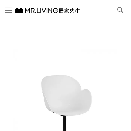
切換導航
搜
尋
跳
到
內
容
首頁
Blooming 花瓣辦公椅 柔光白
跳
到
圖
片
庫
結
尾