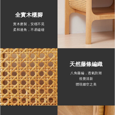
全實木櫃腳
實木磨製，安穩不晃
柔和邊角，不易磕碰
天然藤條編織
八角藤編，透氣防潮
視覺清新
體現鏤空之美