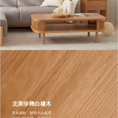
北美珍稀白橡木
百年成材，鮮明大山紋理