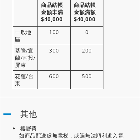
商品結帳
商品結帳
金額未滿
金額滿額
$40,000
$40,000
一般地
100
0
區
基隆/宜
300
200
蘭/南投/
屏東
花蓮/台
600
500
東
其他
樓層費
如商品配送處無電梯，或遇無法順利進入電