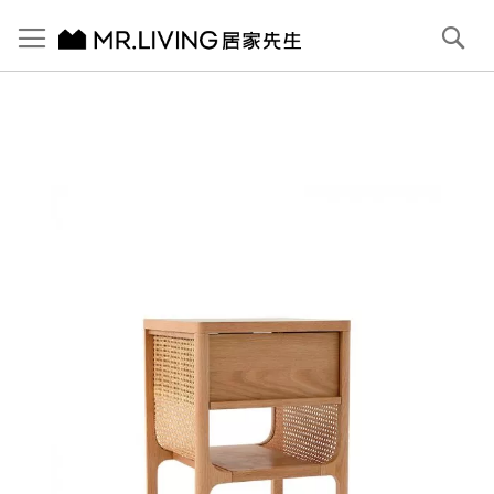
切換導航
搜
尋
跳
到
內
容
首頁
Cane 收納邊几/床頭櫃
跳
到
圖
片
庫
結
尾