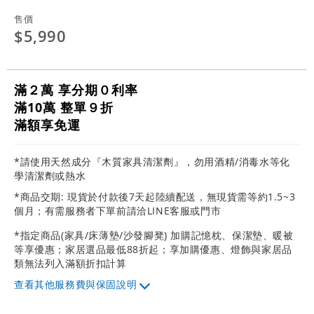
售價
$5,990
滿２萬 享分期０利率
滿10萬 整單９折
滿額享免運
*請使用天然成分『木質家具清潔劑』，勿用酒精/消毒水等化
學清潔劑或熱水
*商品交期: 現貨於付款後7天起陸續配送，無現貨需等約1.5~3
個月；有需服務者下單前請洽LINE客服或門市
*指定商品(家具/床薄墊/沙發腳凳) 加購記憶枕、保潔墊、暖被
等享優惠；家居選品最低88折起；享加購優惠、燈飾與家居品
類無法列入滿額折扣計算
其他服務費與保固說明