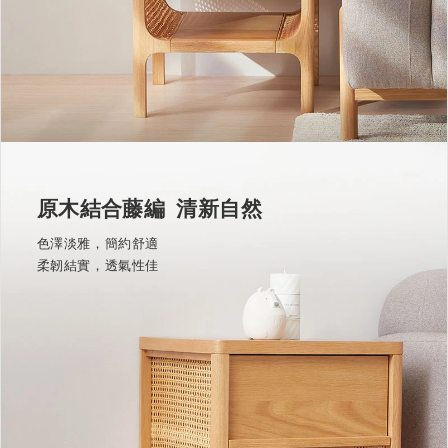
原木結合藤編 清新自然
色澤淡雅，簡約舒適
柔韌結實，透氣性佳