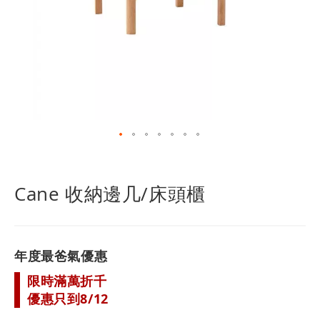
跳
轉
到
Cane 收納邊几/床頭櫃
圖
像
庫
的
年度最爸氣優惠
開
頭
限時滿萬折千
優惠只到8/12