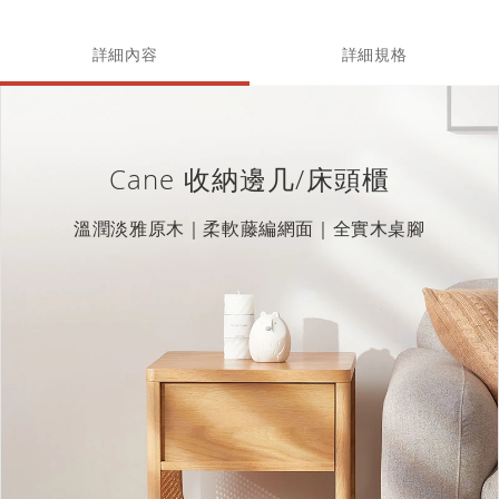
詳細內容
詳細規格
Cane 收納邊几/床頭櫃
溫潤淡雅原木｜柔軟藤編網面｜全實木桌腳