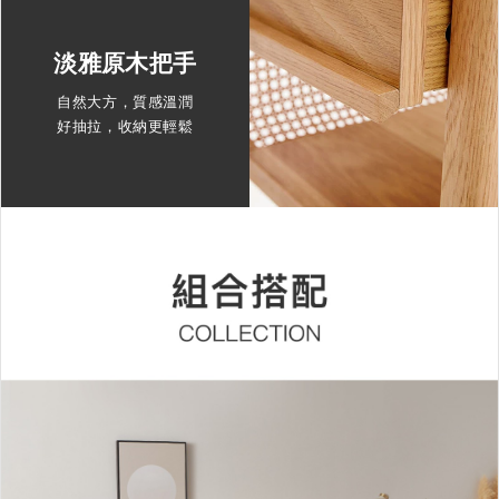
淡雅原木把手
自然大方，質感溫潤
好抽拉，收納更輕鬆