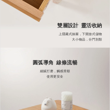
雙層設計 靈活收納
上隱藏式抽屜，下開放式儲物
大小物品，分門別類
圓弧導角 線條流暢
細膩打磨，觸感滑順
使用更安全