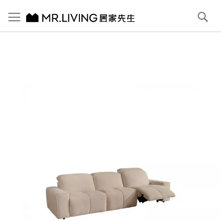
切換導航
搜
尋
跳
到
內
容
首頁
Pluffy 泡芙大4人座 雲朵緹花布落地電動沙發 牛奶白 292cm
跳
到
圖
片
庫
結
尾