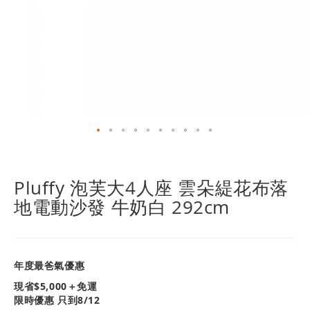
跳
轉
到
Pluffy 泡芙大4人座 雲朵緹花布落
圖
地電動沙發 牛奶白 292cm
像
庫
的
開
頭
年度最爸氣優惠
現省$
5,000
＋免運
限時優惠 只到8/12