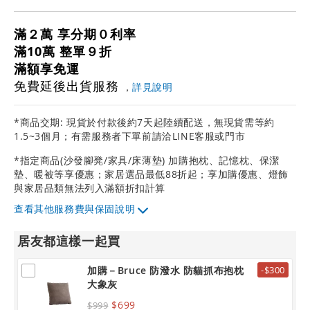
滿２萬 享分期０利率
滿10萬 整單９折
滿額享免運
免費延後出貨服務
，
詳見說明
*商品交期: 現貨於付款後約7天起陸續配送，無現貨需等約
1.5~3個月；有需服務者下單前請洽LINE客服或門市
*指定商品(沙發腳凳/家具/床薄墊) 加購抱枕、記憶枕、保潔
墊、暖被等享優惠；家居選品最低88折起；享加購優惠、燈飾
與家居品類無法列入滿額折扣計算
其他服務費與保固說明
居友都這樣一起買
加購－Bruce 防潑水 防貓抓布抱枕
-$300
大象灰
$699
$999