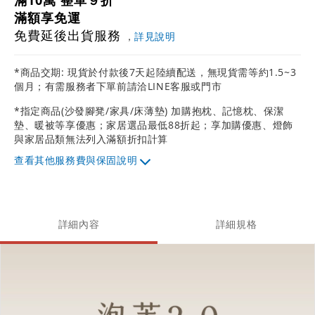
滿10萬 整單９折
滿額享免運
免費延後出貨服務
，
詳見說明
*商品交期: 現貨於付款後7天起陸續配送，無現貨需等約1.5~3
個月；有需服務者下單前請洽LINE客服或門市
*指定商品(沙發腳凳/家具/床薄墊) 加購抱枕、記憶枕、保潔
墊、暖被等享優惠；家居選品最低88折起；享加購優惠、燈飾
與家居品類無法列入滿額折扣計算
其他服務費與保固說明
詳細內容
詳細規格