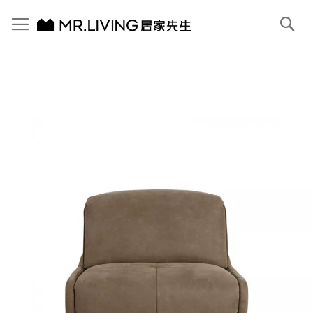
切換導航
搜
尋
跳
到
內
容
首頁
Pluffy 泡芙電動單人 科技貓抓布落地沙發 大象灰
跳
到
圖
片
庫
結
尾