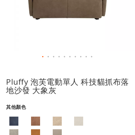
跳
轉
到
Pluffy 泡芙電動單人 科技貓抓布落
圖
地沙發 大象灰
像
庫
的
其他顏色
開
頭