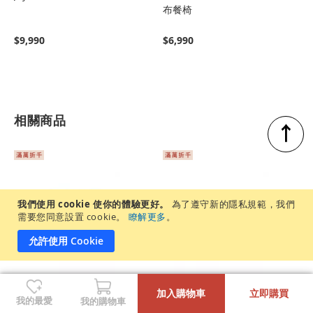
布餐椅
$9,990
$6,990
相關商品
↑
我們使用 cookie 使你的體驗更好。
為了遵守新的隱私規範，我們
需要您同意設置 cookie。
瞭解更多
。
允許使用 Cookie
-
+
加入購物車
立即購買
Ivy 小坪數延伸餐桌
Joyce 小坪數延伸餐桌
我的最愛
我的購物車
120/160cm
120/162cm 胡桃木色