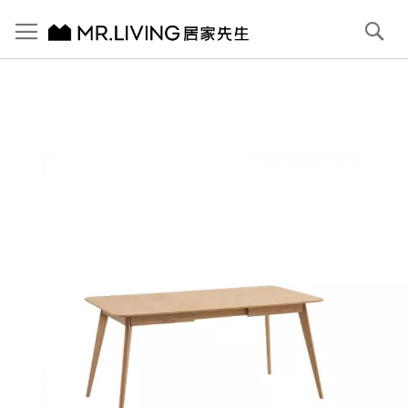
切換導航
搜
尋
跳
到
內
容
首頁
Joyce 小坪數延伸餐桌 120/162cm 原木色
跳
到
圖
片
庫
結
尾