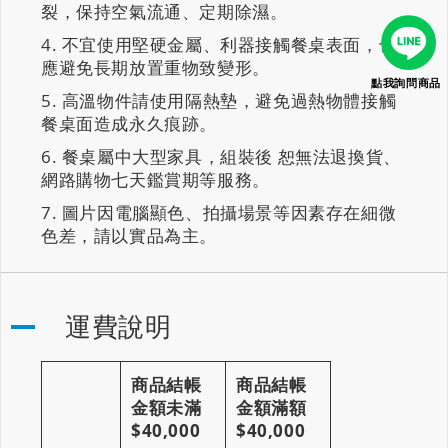
裂，保持空氣流通、定期除濕。
不宜使用堅硬金屬、利器接觸餐桌表面，也
應避免長期放置重物致變形。
點我詢問商品
高溫物件請使用隔熱墊，避免過熱物體接觸
餐桌面造成永久痕跡。
餐桌屬中大型家具，組裝後 恕無法退換貨、
網路購物七天鑑賞期等服務。
圖片因電腦顯色、拍攝場景等因素存在細微
色差，請以實品為主。
運費說明
商品結帳
商品結帳
金額未滿
金額滿額
$40,000
$40,000