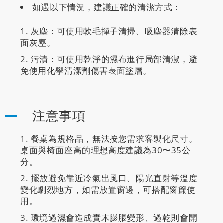
如遇以下情況，建議正確的清潔方式：
灰塵：可使用軟毛撣子清掃、吸塵器清除表
面灰塵。
污漬：可使用乾淨的濕布進行局部清潔，避
免使用化學清潔劑傷害表面塗層。
注意事項
餐桌為規格品，無法按您需求客製化尺寸。
桌面與椅面座高的理想高度建議為30〜35公
分。
擺放避免靠近冷氣出風口、陽光直射等溫度
變化劇烈地方，如需放置窗邊，可搭配窗簾使
用。
環境過濕會造成實木膨脹變形、過乾則會開