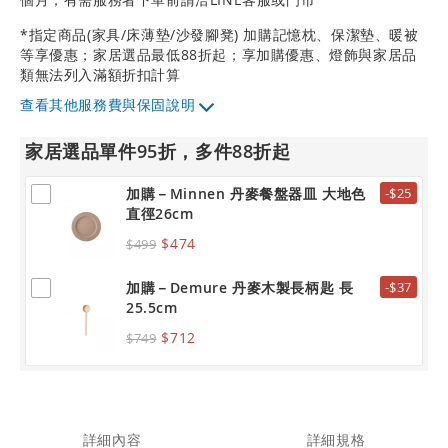
*指定商品(家具/床薄墊/沙發腳凳) 加購記憶枕、保潔墊、暖被
等享優惠；家居選品最低88折起；享加購優惠、燈飾與家居品
類無法列入滿額折扣計算
其他服務費與保固說明
家居選品單件95折，多件88折起
加購－Minnen 丹麥餐盤器皿 大地色
-$25
直徑26cm
$474
$499
加購－Demure 丹麥木製長柄匙 長
-$37
25.5cm
$712
$749
詳細內容
詳細規格