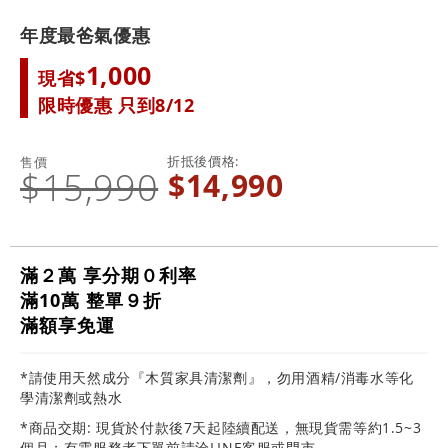
年度最爸氣優惠
1,000
現省$
限時優惠 只到8/12
折抵後價格
售價
$15,990
$14,990
滿２萬 享分期０利率
滿10萬 整單９折
滿額享免運
*請使用天然成分『木質家具清潔劑』，勿用酒精/消毒水等化
學清潔劑或熱水
*商品交期: 現貨於付款後7天起陸續配送，無現貨需等約1.5~3
個月；有需服務者下單前請洽LINE客服或門市