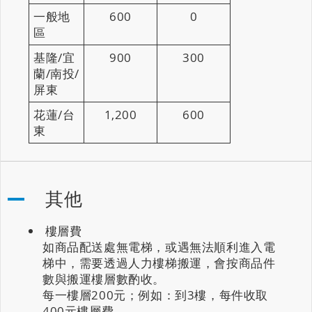
一般地
600
0
區
基隆/宜
900
300
蘭/南投/
屏東
花蓮/台
1,200
600
東
其他
樓層費
如商品配送處無電梯，或遇無法順利進入電
梯中，需要透過人力樓梯搬運，會按商品件
數與搬運樓層數酌收。
每一樓層200元；例如：到3樓，每件收取
400元樓層費。