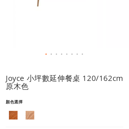
跳
轉
到
Joyce 小坪數延伸餐桌 120/162cm
圖
原木色
像
庫
的
顏色選擇
開
頭