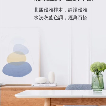
北國優雅梣木，靜謐優雅
水洗灰藍色調，經典百搭