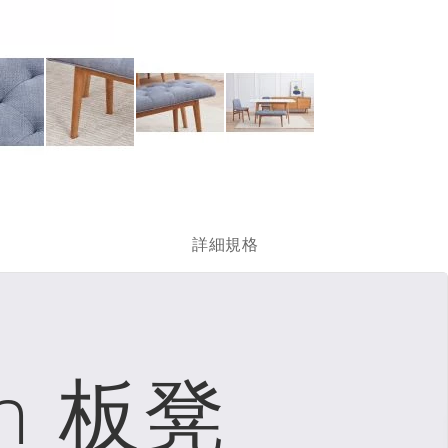
跳
轉
到
圖
詳細規格
像
庫
的
開
頭
in 板凳