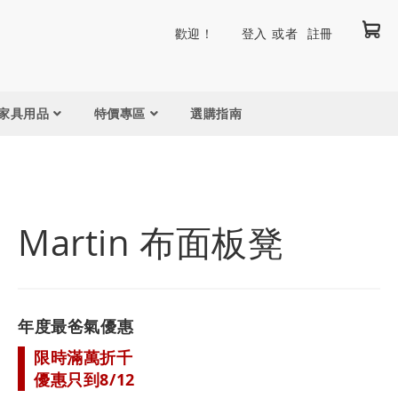
我
跳
歡迎！
登入
註冊
到
內
容
家具用品
特價專區
選購指南
Martin 布面板凳
年度最爸氣優惠
限時滿萬折千
優惠只到8/12