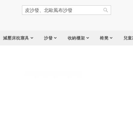
搜
尋
搜
尋
減壓床枕寢具
沙發
收納櫃架
椅凳
兒童
跳
到
圖
片
庫
結
尾