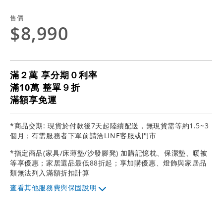
售價
$8,990
滿２萬 享分期０利率
滿10萬 整單９折
滿額享免運
*商品交期: 現貨於付款後7天起陸續配送，無現貨需等約1.5~3
個月；有需服務者下單前請洽LINE客服或門市
*指定商品(家具/床薄墊/沙發腳凳) 加購記憶枕、保潔墊、暖被
等享優惠；家居選品最低88折起；享加購優惠、燈飾與家居品
類無法列入滿額折扣計算
其他服務費與保固說明