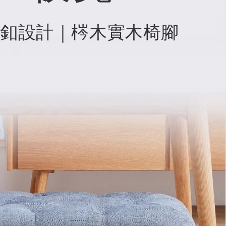
釦設計｜梣木實木椅腳