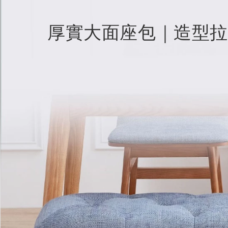
厚實大面座包｜造型拉