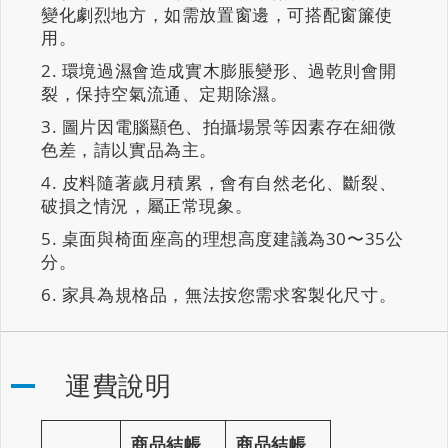
變化劇烈地方，如需放置窗邊，可搭配窗簾使
用。
環境過濕會造成實木膨脹變形、過乾則會開
裂，保持空氣流通、定期除濕。
圖片因電腦顯色、拍攝場景等因素存在細微
色差，請以實品為主。
皮料隨著歲月積累，會有自然老化、斷裂、
破損之情況，屬正常現象。
桌面與椅面座高的理想高度建議為30〜35公
分。
家具為規格品，無法按您需求客製化尺寸。
運費說明
商品結帳
商品結帳