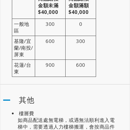
金額未滿
金額滿額
$40,000
$40,000
一般地
300
0
區
基隆/宜
600
300
蘭/南投/
屏東
花蓮/台
900
600
東
其他
樓層費
如商品配送處無電梯，或遇無法順利進入電
梯中，需要透過人力樓梯搬運，會按商品件