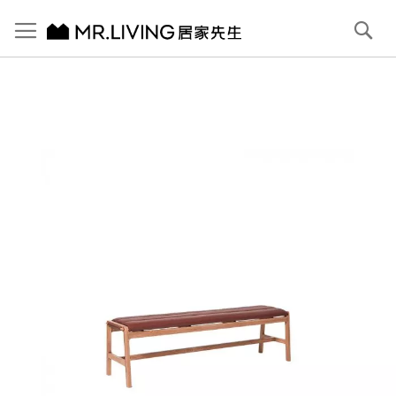
切換導航
搜
尋
跳
到
內
容
首頁
Jenson 皮面板凳
跳
到
圖
片
庫
結
尾