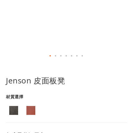
跳
轉
到
Jenson 皮面板凳
圖
像
庫
材質選擇
的
開
頭