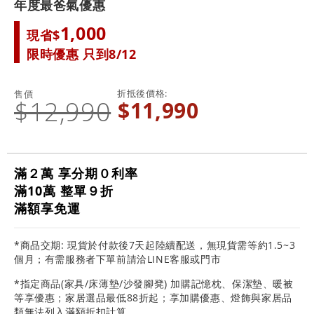
年度最爸氣優惠
1,000
現省$
限時優惠 只到8/12
折抵後價格
售價
$12,990
$11,990
滿２萬 享分期０利率
滿10萬 整單９折
滿額享免運
*商品交期: 現貨於付款後7天起陸續配送，無現貨需等約1.5~3
個月；有需服務者下單前請洽LINE客服或門市
*指定商品(家具/床薄墊/沙發腳凳) 加購記憶枕、保潔墊、暖被
等享優惠；家居選品最低88折起；享加購優惠、燈飾與家居品
類無法列入滿額折扣計算