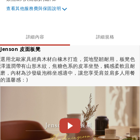
其他服務費與保固說明
詳細內容
詳細規格
Jenson 皮面板凳
選用北歐家具經典木材白橡木打造，質地堅韌耐用，板凳色
澤溫潤帶有山形木紋，焦糖色系的皮革坐墊，觸感柔軟且耐
磨，內材為沙發級泡棉坐感適中，讓您享受肩並肩多人用餐
的溫馨感：)