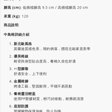
腳高 (cm)
:
低橫檔腳高 9.5 cm / 高橫檔腳高 20 cm
承重 (kg)
:
120
商品說明
:
中島椅詳細介紹
新北歐風格
莫蘭迪質感色系，簡約俐落，體現北歐家居美學
優美椅線
椅背與身型貼合度高，餐椅久坐也舒適
ㄇ型腳靠
舒適安全，上下便利
金屬椅腳
烤漆工藝，堅固耐用，平穩不易晃動
餐椅靈活輕盈
使用PP塑膠材質，輕巧好移動，耐髒易清潔
底部防護
塑膠腳墊保護地板，防止刮傷