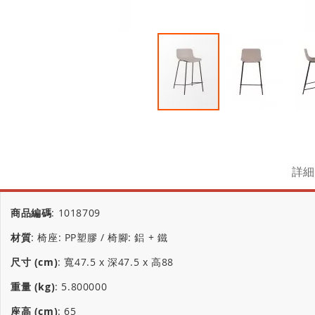
詳細
商品編碼
:
1018709
材質
:
椅座: PP塑膠 / 椅腳: 鋁 + 鐵
尺寸 (cm)
:
寬47.5 x 深47.5 x 高88
重量 (kg)
:
5.800000
座高 (cm)
:
65