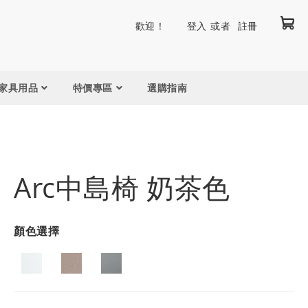
我
跳
歡迎！
登入
註冊
到
內
容
家具用品
特價專區
選購指南
Arc中島椅 奶茶色
顏色選擇