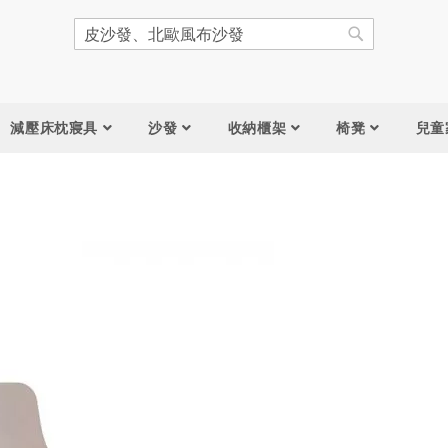
搜
尋
搜
尋
減壓床枕寢具
沙發
收納櫃架
椅凳
兒童
跳
到
圖
片
庫
結
尾