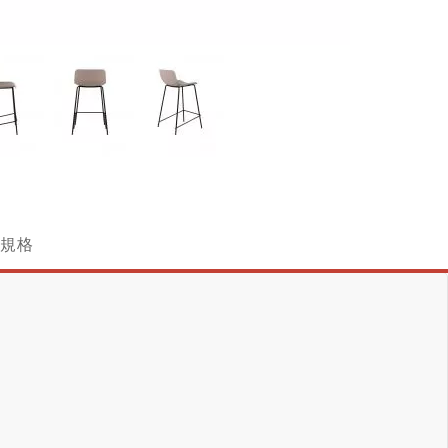
跳
轉
到
圖
規格
像
庫
的
開
頭