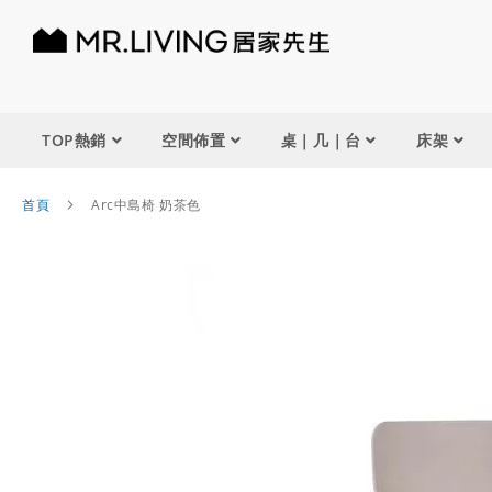
TOP熱銷
空間佈置
桌｜几｜台
床架
首頁
Arc中島椅 奶茶色