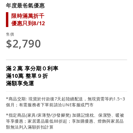
年度最爸氣優惠
限時滿萬折千
優惠只到8/12
售價
$2,790
滿２萬 享分期０利率
滿10萬 整單９折
滿額享免運
*商品交期: 現貨於付款後7天起陸續配送，無現貨需等約1.5~3
個月；有需服務者下單前請洽LINE客服或門市
*指定商品(家具/床薄墊/沙發腳凳) 加購記憶枕、保潔墊、暖被
等享優惠；家居選品最低88折起；享加購優惠、燈飾與家居品
類無法列入滿額折扣計算