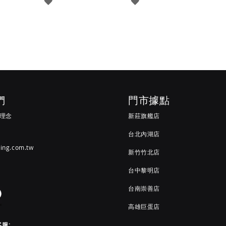
登
登
入
入
們
門市據點
G 理念
新莊旗艦店
台北內湖店
ving.com.tw
新竹竹北店
台中黎明店
台南崇善店
高雄巨蛋店
客服: