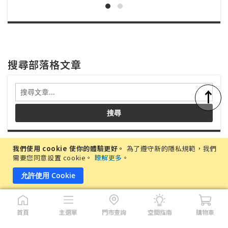
到
到
追
追
蹤
蹤
清
清
搜尋部落格文章
單
單
搜
↑
尋
部
搜尋
落
格
文
章
我們使用 cookie 使你的體驗更好。
為了遵守新的隱私規範，我們
最新文章
需要您同意設置 cookie。
瞭解更多
。
允許使用 Cookie
電動沙發缺點、優點有哪些？5大挑選重點攻
略，讓你買了不後悔
2026-06-29
首頁
主選單
門市查詢
空間指南
購物車