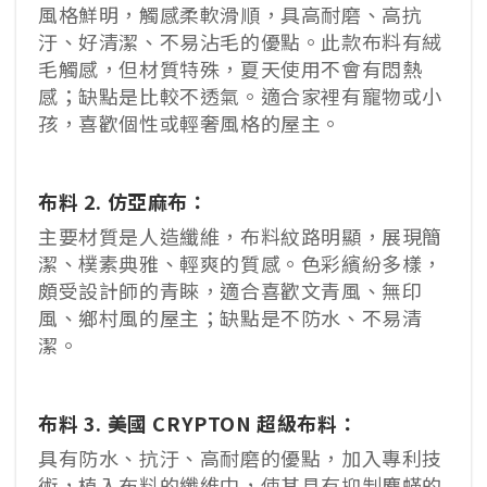
風格鮮明，觸感柔軟滑順，具高耐磨、高抗
汙、好清潔、不易沾毛的優點。此款布料有絨
毛觸感，但材質特殊，夏天使用不會有悶熱
感；缺點是比較不透氣。適合家裡有寵物或小
孩，喜歡個性或輕奢風格的屋主。
布料 2. 仿亞麻布：
主要材質是人造纖維，布料紋路明顯，展現簡
潔、樸素典雅、輕爽的質感。色彩繽紛多樣，
頗受設計師的青睞，適合喜歡文青風、無印
風、鄉村風的屋主；缺點是不防水、不易清
潔。
布料 3. 美國 CRYPTON 超級布料：
具有防水、抗汙、高耐磨的優點，加入專利技
術，植入布料的纖維中，使其具有抑制塵蟎的