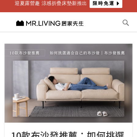
迎夏露營趣 涼感折疊床墊新推出
限時免運
年度最爸氣優惠 限時滿萬折千
倒數
3
天
20
時
15
分
切換導航
搜
尋
跳
到
內
容
10款布沙發推薦：如何挑選