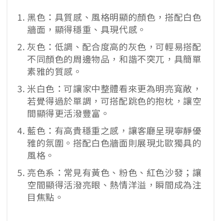
黑色：具質感、風格明顯的顏色，搭配白色
牆面，顯得穩重、具現代感。
灰色：低調、配合度高的灰色，可輕易搭配
不同顏色的周邊物品，和諧不突兀，具簡單
素雅的質感。
米白色：可讓家中整體看來更為明亮寬敞，
若覺得過於單調，可搭配跳色的抱枕，讓空
間顯得更活潑豐富。
藍色：有高貴穩重之感，讓客廳呈現寧靜優
雅的氛圍。搭配白色牆面則展現北歐獨具的
風格。
亮色系：常見有黃色、粉色、紅色沙發；讓
空間顯得活潑亮眼、熱情洋溢，瞬間成為注
目焦點。