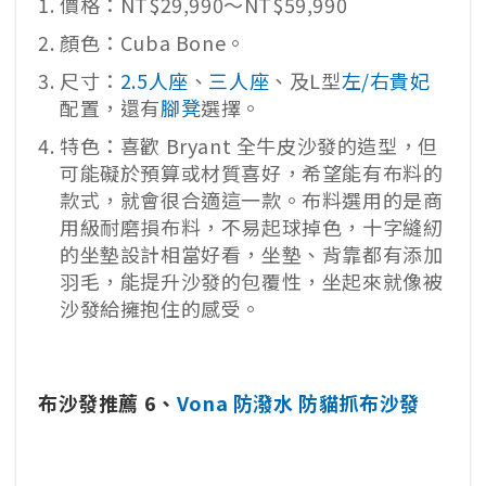
價格：NT$29,990～NT$59,990
顏色：Cuba Bone。
尺寸：
2.5人座
、
三人座
、及L型
左/右貴妃
配置，還有
腳凳
選擇。
特色：喜歡 Bryant 全牛皮沙發的造型，但
可能礙於預算或材質喜好，希望能有布料的
款式，就會很合適這一款。布料選用的是商
用級耐磨損布料，不易起球掉色，十字縫紉
的坐墊設計相當好看，坐墊、背靠都有添加
羽毛，能提升沙發的包覆性，坐起來就像被
沙發給擁抱住的感受。
布沙發推薦 6、
Vona 防潑水 防貓抓布沙發