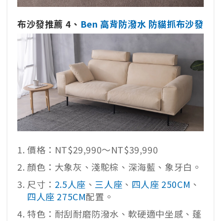
布沙發推薦 4、
Ben 高背防潑水 防貓抓布沙發
價格：NT$29,990～NT$39,990
顏色：大象灰、淺駝棕、深海藍、象牙白。
尺寸：
2.5人座
、
三人座
、
四人座 250CM
、
四人座 275CM
配置。
特色：耐刮耐磨防潑水、軟硬適中坐感、蓬