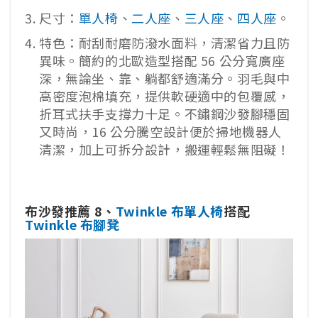
尺寸：
單人椅
、
二人座
、
三人座
、
四人座
。
特色：耐刮耐磨防潑水面料，清潔省力且防
異味。簡約的北歐造型搭配 56 公分寬廣座
深，無論坐、靠、躺都舒適滿分。羽毛與中
高密度泡棉填充，提供軟硬適中的包覆感，
折耳式扶手支撐力十足。不鏽鋼沙發腳穩固
又時尚，16 公分騰空設計便於掃地機器人
清潔，加上可拆分設計，搬運輕鬆無阻礙！
布沙發推薦 8、
Twinkle 布單人椅
搭配
Twinkle 布腳凳