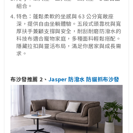
組合。
特色：蓬鬆柔軟的坐感與 63 公分寬敞座
深，提供自由坐躺體驗。五段式頭靠枕與寬
厚扶手兼顧支撐與安全，耐刮耐磨防潑水的
科技布適合寵物家庭，多種面料輕鬆搭配。
隱藏拉扣與靈活布局，滿足你居家與成長需
求。
布沙發推薦 2、
Jasper 防潑水 防貓抓布沙發