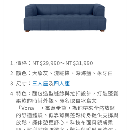
價格：NT$29,990～NT$31,990
顏色：大象灰、淺駝棕、深海藍、象牙白
尺寸：
三人座
及
四人座
特色：麵包造型縫線與拉扣設計，打造蓬鬆
柔軟的時尚外觀。命名取自冰島文
「Vona」，寓意希望，為你帶來全然放鬆
的舒適體驗。低靠背與蓬鬆椅身提供支撐與
放鬆，讓休憩更舒心。科技布面料親膚柔
順，耐刮耐磨防潑水，髒污與毛髮易清潔，