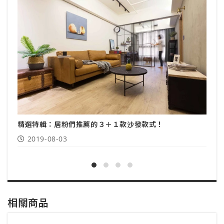
沙
然
精選特輯：居粉們推薦的３＋１款沙發款式！
2019-08-03
相關商品