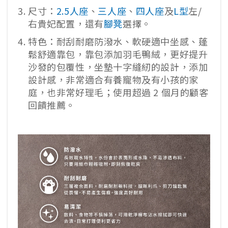
尺寸：
2.5人座
、
三人座
、
四人座
及
L型
左/
右貴妃配置，還有
腳凳
選擇。
特色：耐刮耐磨防潑水、軟硬適中坐感、蓬
鬆舒適靠包，靠包添加羽毛鴨絨，更好提升
沙發的包覆性，坐墊十字縫紉的設計，添加
設計感，非常適合有養寵物及有小孩的家
庭，也非常好理毛；使用超過 2 個月的顧客
回饋推薦。