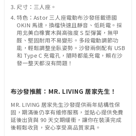
尺寸：三人座。
特色：Astor 三人座電動布沙發搭載德國
OKIN 馬達，換檔快速且靜音、低耗電。採
用北美白橡實木與高強度 S 型彈簧，無甲
醛、堅固耐用不易變形。多段電動調節功
能，輕鬆調整坐臥姿勢。沙發兩側配有 USB
和 Type C 充電孔，隨時都能充電，賴在沙
發一整天都沒有問題！
布沙發推薦：MR. LIVING 居家先生！
MR. LIVING 居家先生沙發提供兩年結構性保
固，期滿後仍享有維修服務，並貼心提供免費
延後出貨與 90 天交期緩衝，讓你在裝潢完成
後輕鬆收貨，安心享受高品質家具。