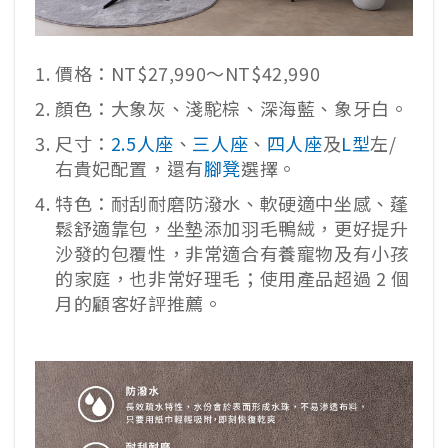
價格：NT$27,990～NT$42,990
顏色：大象灰、淺駝棕、深海藍、象牙白。
尺寸：
2.5人座
、
三人座
、
四人座
及
L型
左/
右貴妃配置，還有
腳凳
選擇。
特色：耐刮耐磨防潑水、軟硬適中坐感、蓬
鬆舒適靠包，坐墊添加羽毛鴨絨，更好提升
沙發的包覆性，非常適合有養寵物及有小孩
的家庭，也非常好理毛；使用產品超過 2 個
月的顧客好評推薦。