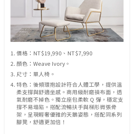
價格：NT$19,990、NT$7,990
顏色：Weave Ivory。
尺寸：單人椅。
特色：後傾環抱設計符合人體工學，提供溫
柔支撐與舒適坐感。商用級耐磨損布面，透
氣耐磨不掉色。獨立座包柔軟 Q 彈，穩定支
撐不易塌陷。搭配流暢扶手與梯形微張骨
架，呈現輕奢優雅的天鵝姿態，搭配同系列
腳凳，舒適更加倍！