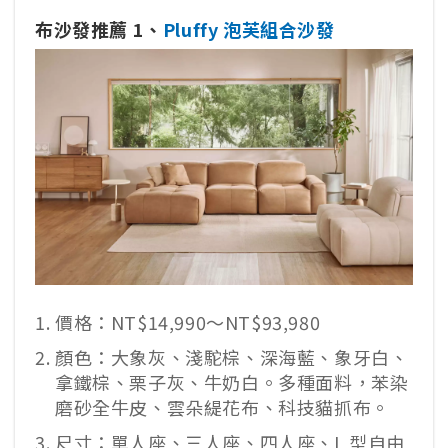
布沙發推薦 1、
Pluffy 泡芙組合沙發
價格：NT$14,990～NT$93,980
顏色：大象灰、淺駝棕、深海藍、象牙白、
拿鐵棕、栗子灰、牛奶白。多種面料，苯染
磨砂全牛皮、雲朵緹花布、科技貓抓布。
尺寸：單人座、三人座、四人座、L 型自由