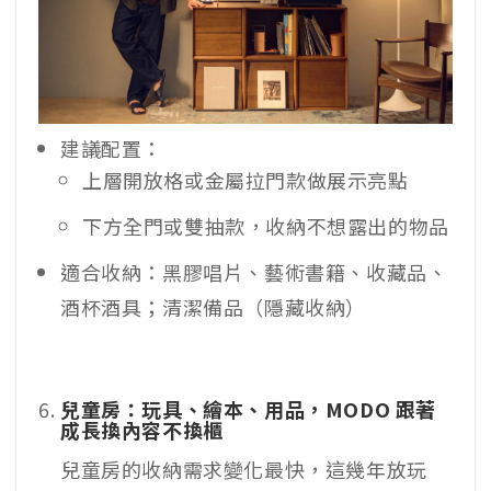
建議配置：
上層開放格或金屬拉門款做展示亮點
下方全門或雙抽款，收納不想露出的物品
適合收納：黑膠唱片、藝術書籍、收藏品、
酒杯酒具；清潔備品（隱藏收納）
兒童房：玩具、繪本、用品，MODO 跟著
成長換內容不換櫃
兒童房的收納需求變化最快，這幾年放玩