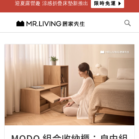
迎夏露營趣 涼感折疊床墊新推出
限時免運
年度最爸氣優惠 限時滿萬折千
倒數
2
天
12
時
10
分
切換導航
搜
尋
跳
到
內
容
MODO 組合收納櫃：自由組