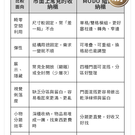
市面上常見的收
MODO 組合收
比較
納櫃
納櫃
面向
畸零
尺寸較固定，常「差
單格/雙格模組，更好
空間
一點」不合
塞柱邊、轉角、窄邊
利用
結構用途固定，需求
可堆疊、可重組，換
彈性
一變就不順
格局也能調整
展
常見全開放（顯雜）
四種門面可混搭，分
示、
或全封閉（少層次）
區好整理
隱藏
視覺
缺乏分區與留白，容
門面混搭更容易做出
俐落
易看起來更滿、更亂
乾淨線條與留白
度
小物
深櫃收納，物品易堆
分類更直覺，好收又
分類
成一團，找東西更費
好找
效率
時