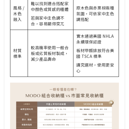
難以找到適合搭配家
風格 /
原木色與赤栗棕兩種
中顏色或質感的櫃體
木色
氛圍，可依家中主色
若與家中主色調不
融入
調搭配
合，容易顯得突兀
實木通過美國 NHLA
永續環保認證
較高機率使用一般合
材質
板材甲醛排放符合美
板或劣質板材製成，
標準
國 TSCA 標準
減少產品壽命
講究選材，使用更安
心