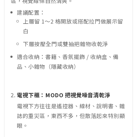
區，視覺線條自然清爽。
建議配置：
上層留 1～2 格開放或搭配拉門做展示留
白
下層按壓全門或雙抽把雜物收乾淨
適合收納：書籍、香氛擺飾 / 收納盒、備
品、小雜物（隱藏收納）
電視下櫃：MODO 把視覺噪音清乾淨
電視下方往往是遙控器、線材、說明書、雜
誌的重災區，東西不多，但散落起來特別顯
眼。