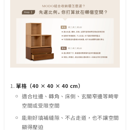
單格（40 × 40 × 40 cm）
適合柱邊、轉角、床側、玄關窄邊等畸零
空間或受限空間
能剛好填補縫隙、不占走道，也不讓空間
顯得壓迫