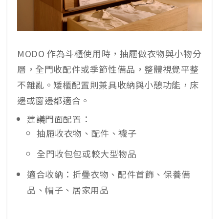
MODO 作為斗櫃使用時，抽屜做衣物與小物分
層，全門收配件或季節性備品，整體視覺平整
不雜亂。矮櫃配置則兼具收納與小憩功能，床
邊或窗邊都適合。
建議門面配置：
抽屜收衣物、配件、襪子
全門收包包或較大型物品
適合收納：折疊衣物、配件首飾、保養備
品、帽子、居家用品