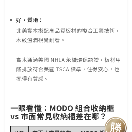
好・質地：
北美實木搭配高品質板材的複合工藝技術，
木紋溫潤視覺耐看。
實木通過美國 NHLA 永續環保認證，板材甲
醛排放符合美國 TSCA 標準，住得安心，也
擺得有質感。
一眼看懂：MODO 組合收納櫃
vs 市面常見收納櫃差在哪？