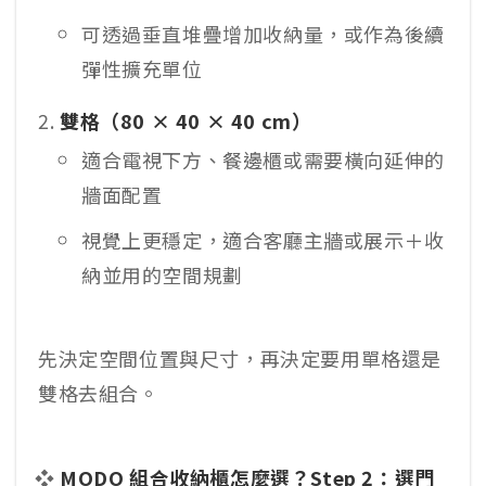
可透過垂直堆疊增加收納量，或作為後續
彈性擴充單位
雙格（80 × 40 × 40 cm）
適合電視下方、餐邊櫃或需要橫向延伸的
牆面配置
視覺上更穩定，適合客廳主牆或展示＋收
納並用的空間規劃
先決定空間位置與尺寸，再決定要用單格還是
雙格去組合。
MODO 組合收納櫃怎麼選？Step 2：選門