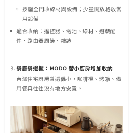
按壓全門收線材與設備；少量開放格放常
用設備
適合收納：遙控器、電池、線材、遊戲配
件、路由器周邊、雜誌
餐廳餐邊櫃：MODO 替小廚房增加收納
台灣住宅廚房普遍偏小，咖啡機、烤箱、備
用餐具往往沒有地方安置。