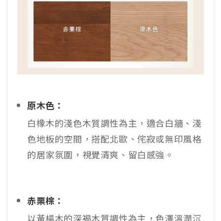
原木色：
白橡木的淺色木質調性為主，適合白牆、淺
色地板的空間，搭配北歐、侘寂或無印風格
的居家氛圍，視覺清爽、留白感強。
赤栗棕：
以黃楊木的深褐木質調性為主，色澤溫潤沉