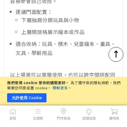
容易學會自己收拾。
建議門面配置：
下層抽屜分類玩具與小物
上層開放格展示繪本或作品
適合收納：玩具、積木、兒童繪本、畫具、
↑
文具、學齡用品
以上場景可以單獨使用，也可以跨空間搭配同
我們使用 cookie 使你的體驗更好。
款色系，讓家裡的收納視覺保持一致～建議從
為了遵守新的隱私規範，我們
需要您同意設置 cookie。
瞭解更多
。
「最常待的空間」或「視覺最雜亂的角落」開
允許使用 Cookie
始著手，效果最直接。
當收納開始有秩序，整個家的生活感也會慢慢
首頁
主選單
門市查詢
空間指南
購物車