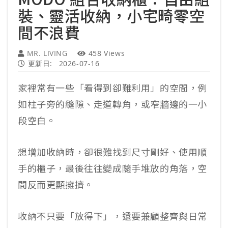
裝、靈活收納，小宅畸零空
間不浪費
MR. LIVING
458 Views
更新日:
2026-07-16
家裡常有一些「看得到卻難利用」的空間，例
如柱子旁的縫隙、走道轉角，或窄牆邊的一小
段空白。
想增加收納時，卻很難找到尺寸剛好、使用順
手的櫃子，最後往往變成隨手堆放的角落，空
間反而更顯擁擠。
收納不只要「放得下」，還要兼顧整齊與日常