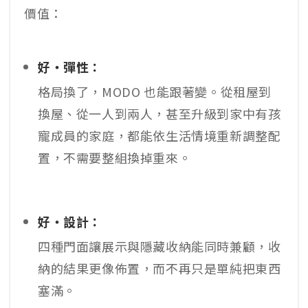
價值：
好・彈性：
格局換了，MODO 也能跟著變。從租屋到
換屋、從一人到兩人，甚至升級到家中有孩
寵成員的家庭，都能依生活情境重新調整配
置，不需要整組換掉重來。
好・設計：
四種門面讓展示與隱藏收納能同時兼顧，收
納的結果更像佈置，而不再只是單純把東西
塞滿。