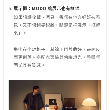
展示櫃：MODO 讓展示也有框架
如果想讓收藏、酒具、香氛有地方好好被看
見，又不想越擺越雜，關鍵是把展示「框起
來」。
集中在少數格子，其餘用門片收好，畫面反
而更俐落。搭配赤栗棕與傍晚燈光，整體氛
圍尤其有質感。