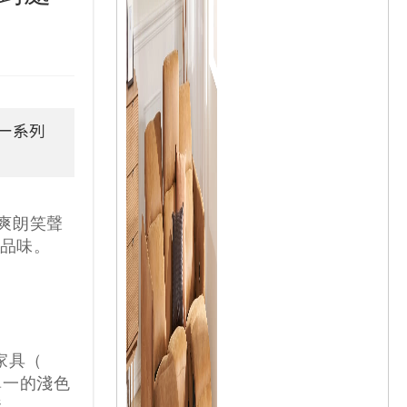
一系列
以爽朗笑聲
品味。
家具（
有單一的淺色