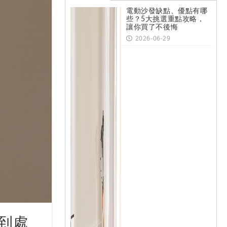
電動沙發缺點、優點有哪
些？5大挑選重點攻略，
讓你買了不後悔
2026-06-29
到處