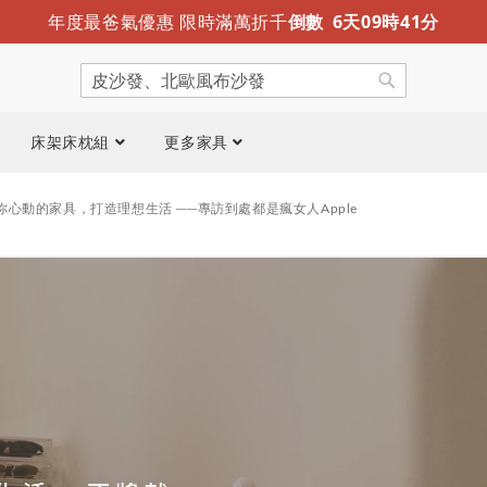
迎夏露營趣 涼感折疊床墊新推出
限時免運
年度最爸氣優惠 限時滿萬折千
倒數
6
天
09
時
41
分
搜
尋
搜
尋
床架床枕組
更多家具
心動的家具，打造理想生活 ──專訪到處都是瘋女人Apple