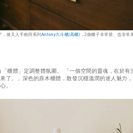
了，後又入手相同系列
Antony六斗櫃(高櫃)
，2個櫃子非常搭、也非常
的主角「櫃體」定調整體氛圍。 「一個空間的靈魂，在於有
出來了。」深色的原木櫃體，散發沉穩溫潤的迷人魅力，
安心。