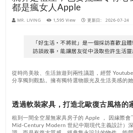
都是瘋女人Apple
MR. LIVING
1,595 View
更新日:
2026-07-24
「好生活・不將就」是一個採訪喜歡且體
訪談故事，能讓居友從中汲取些許生活靈
從時尚美妝、生活旅遊到兩性議題，經營 Youtube 
分享獨到觀點。擁有獨特選物眼光及生活美感的
透過軟裝家具，打造北歐復古風格的
租到一間全空屋無家具房子的 Apple ， 因
Mid-Century Modern 世紀中期現代主義