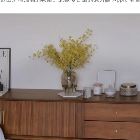
出沉穩溫潤的氛圍。北歐復古風的魅力讓 Apple 著