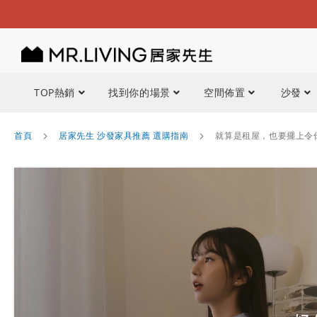
TOP熱銷
找到你的場景
空間佈置
沙發
首頁
居家先生 沙發家具推薦 選購指南
就算是租屋，也要擺上令你