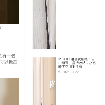
美！
沒有一個
MODO 組合收納櫃：自
可以擔當
由組裝、靈活收納，小宅
畸零空間不浪費
2026-05-22