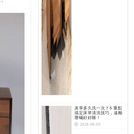
迷。
床單多久洗一次？6 重點
搞定床單清洗技巧，遠離
塵蟎好好睡！
2026-06-05