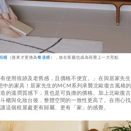
電視櫃
（後來才更換為
餐邊櫃
），放在客廳也成為視覺上一大亮點
少有使用痕跡及老舊感，且價格不便宜。」在與居家先生
找到理想中的家具！居家先生的MCM系列承襲北歐復古風格
打造的溫潤質感下，竟也是可負擔的價格。加上北歐復古
、斗櫃與化妝台後，整體空間的一致性更高了。在用心找
也讓這個租屋處更有歸屬、更有「家」的感覺。