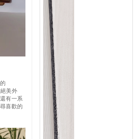
的
的絕美外
還有一系
尋喜歡的