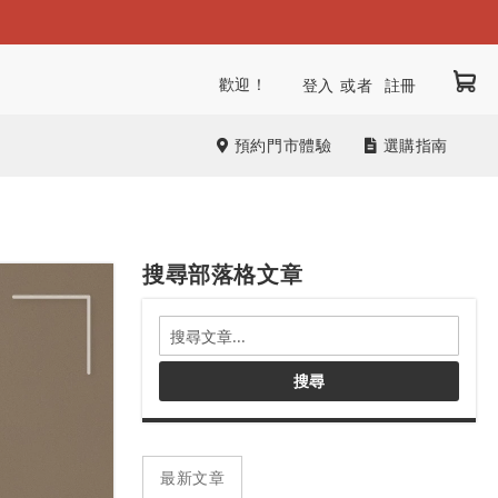
我
跳
歡迎！
登入
註冊
到
內
預約門市體驗
選購指南
容
搜尋部落格文章
搜
尋
部
搜尋
落
格
文
章
最新文章