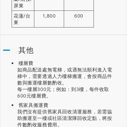
屏東
花蓮/台
1,800
600
東
其他
樓層費
如商品配送處無電梯，或遇無法順利進入電
梯中，需要透過人力樓梯搬運，會按商品件
數與搬運樓層數酌收。
每一樓層300元；例如：到3樓，每件收取
600元樓層費。
舊家具搬運費
我們沒有提供舊家具回收清運服務，若需協
助搬運至一樓或社區清潔隊回收定點，將按
件數酌收服務費用。