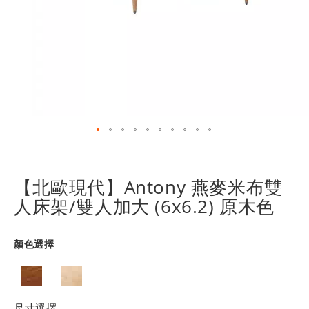
跳
轉
到
【北歐現代】Antony 燕麥米布雙
圖
人床架/雙人加大 (6x6.2) 原木色
像
庫
的
顏色選擇
開
頭
尺寸選擇