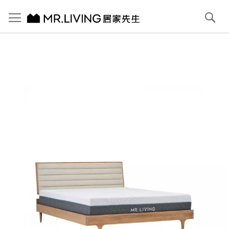
切換導航
搜
尋
跳
到
內
容
首頁
【北歐現代】Antony 燕麥米布雙人床架/雙人加大 (6x6.2) 原木色
跳
到
圖
片
庫
結
尾