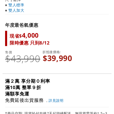
♦
雙人標準
♦
雙人加大
年度最爸氣優惠
4,000
現省$
限時優惠 只到8/12
折抵後價格
售價
$43,990
$39,990
滿２萬 享分期０利率
滿10萬 整單９折
滿額享免運
免費延後出貨服務
，
詳見說明
*商品交期: 現貨於付款後7天起陸續配送，無現貨需等約1.5~3