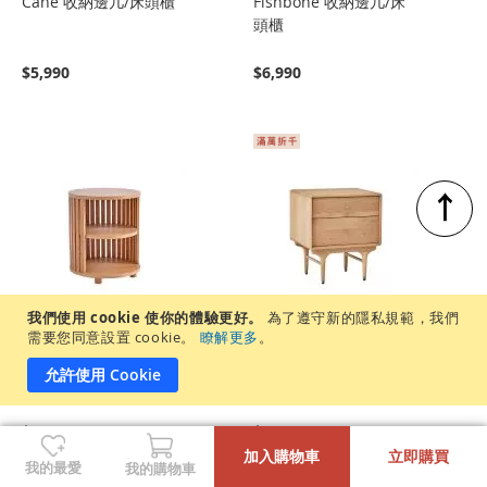
Cane 收納邊几/床頭櫃
Fishbone 收納邊几/床
頭櫃
$5,990
$6,990
↑
我們使用 cookie 使你的體驗更好。
為了遵守新的隱私規範，我們
需要您同意設置 cookie。
瞭解更多
。
Cage 邊几/床頭櫃
【北歐現代】Antony 實
允許使用 Cookie
木抽屜床頭櫃 原木色
-
+
$6,990
$10,990
(售價已折)
$11,990
加入購物車
立即購買
我的最愛
我的購物車