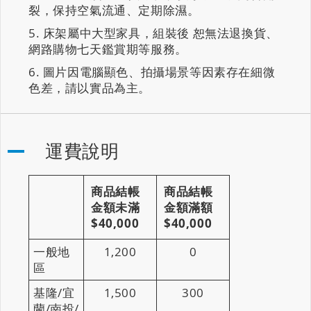
裂，保持空氣流通、定期除濕。
床架屬中大型家具，組裝後 恕無法退換貨、
網路購物七天鑑賞期等服務。
圖片因電腦顯色、拍攝場景等因素存在細微
色差，請以實品為主。
運費說明
商品結帳
商品結帳
金額未滿
金額滿額
$40,000
$40,000
一般地
1,200
0
區
基隆/宜
1,500
300
蘭/南投/