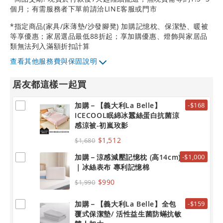
個月；有需服務者下單前請洽LINE客服或門市
*指定商品(家具/床薄墊/沙發腳凳) 加購記憶枕、保潔墊、暖被
等享優惠；家居選品最低88折起；享加購優惠、燈飾與家居品
類無法列入滿額折扣計算
其他服務費與保固說明
居友都這樣一起買
加購－【義大利La Belle】
-$168
ICECOOL眠綿冰蠶絲蛋白抗菌涼
感涼被-初嵐玫影
$1,512
$1,680
加購－涼感減壓記憶枕 (高14cm)
-$1,000
｜冰絲表布 專利記憶棉
$990
$1,990
加購－【義大利La Belle】全包
-$159
覆式保潔墊/ 活性益生菌防蟎抗敏