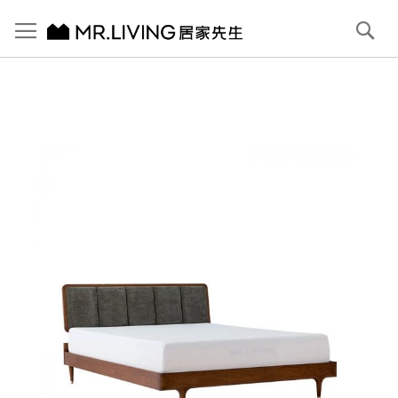
切換導航
搜
尋
跳
到
內
容
首頁
【北歐復古】Antony 復古綠布雙人床架/雙人加大 (6x6.2) 赤栗棕
跳
到
圖
片
庫
結
尾