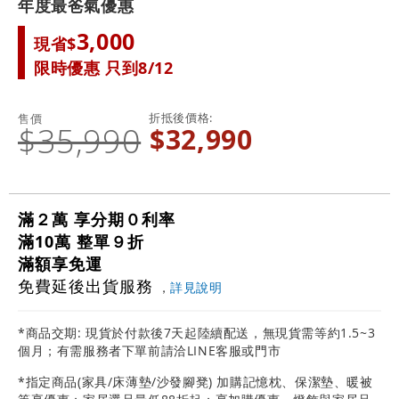
年度最爸氣優惠
3,000
現省$
限時優惠 只到8/12
折抵後價格
售價
$35,990
$32,990
滿２萬 享分期０利率
滿10萬 整單９折
滿額享免運
免費延後出貨服務
，
詳見說明
*商品交期: 現貨於付款後7天起陸續配送，無現貨需等約1.5~3
個月；有需服務者下單前請洽LINE客服或門市
*指定商品(家具/床薄墊/沙發腳凳) 加購記憶枕、保潔墊、暖被