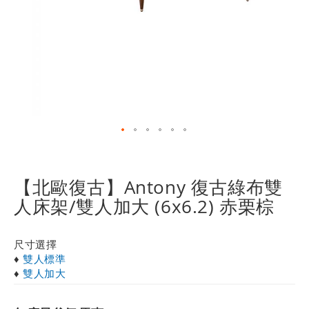
跳
轉
到
【北歐復古】Antony 復古綠布雙
圖
人床架/雙人加大 (6x6.2) 赤栗棕
像
庫
的
尺寸選擇
開
♦
雙人標準
頭
♦
雙人加大