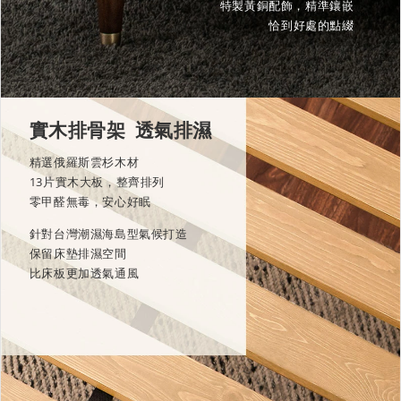
特製黃銅配飾，精準鑲嵌
恰到好處的點綴
實木排骨架 透氣排濕
精選俄羅斯雲杉木材
13片實木大板，整齊排列
零甲醛無毒，安心好眠
針對台灣潮濕海島型氣候打造
保留床墊排濕空間
比床板更加透氣通風