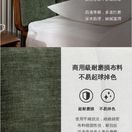
四邊導圓，多道打磨
深木肌理，細膩溫潤
商用級耐磨損布料
不易起球掉色
超耐磨損
不易掉色
使用平織技法，細緻縝密
布料穩固性佳，耐拉扯
可承受超過八萬次摩擦