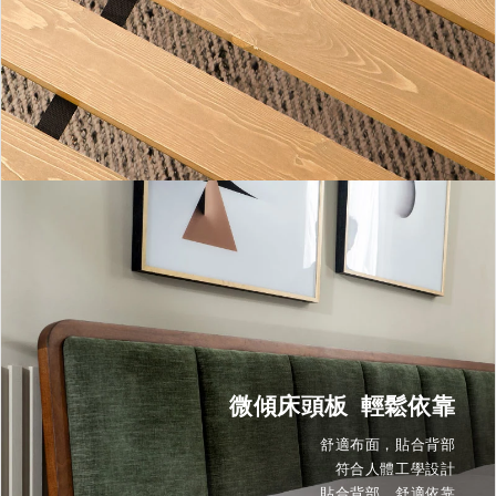
微傾床頭板 輕鬆依靠
舒適布面，貼合背部
符合人體工學設計
貼合背部，舒適依靠