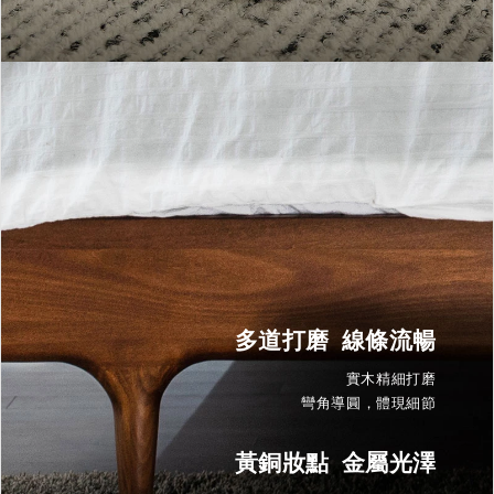
多道打磨 線條流暢
實木精細打磨
彎角導圓，體現細節
黃銅妝點 金屬光澤