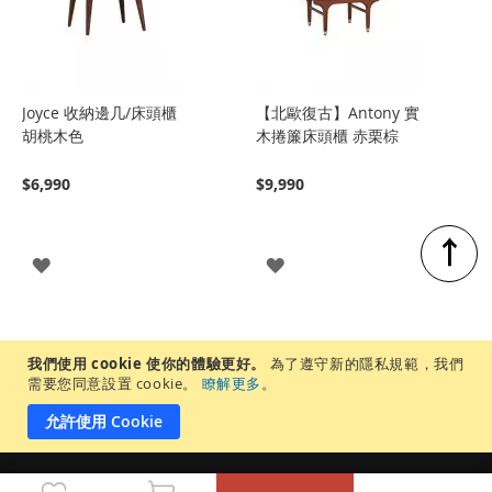
Joyce 收納邊几/床頭櫃
【北歐復古】Antony 實
胡桃木色
木捲簾床頭櫃 赤栗棕
$6,990
$9,990
↑
登
登
入
入
我們使用 cookie 使你的體驗更好。
為了遵守新的隱私規範，我們
需要您同意設置 cookie。
瞭解更多
。
允許使用 Cookie
-
+