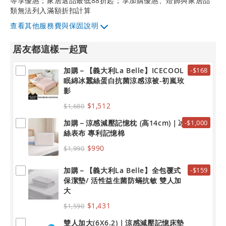
等享優惠；家居選品最低88折起；享加購優惠、燈飾與家居品
類無法列入滿額折扣計算
其他服務費與保固說明
居友都這樣一起買
加購－【義大利La Belle】ICECOOL
-$168
眠綿冰蠶絲蛋白抗菌涼感涼被-初嵐玫
影
$1,512
$1,680
加購－涼感減壓記憶枕 (高14cm)｜冰
-$1,000
絲表布 專利記憶棉
$990
$1,990
加購－【義大利La Belle】全包覆式
-$159
保潔墊/ 活性益生菌防蟎抗敏 雙人加
大
$1,431
$1,590
雙人加大(6X6.2)｜涼感減壓記憶床墊