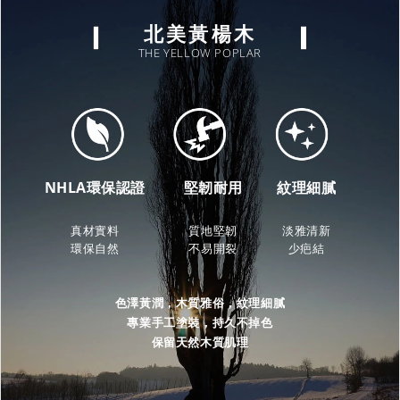
北美黃楊木
THE YELLOW POPLAR
NHLA環保認證
堅韌耐用
紋理細膩
真材實料
質地堅韌
淡雅清新
環保自然
不易開裂
少疤結
色澤黃潤，木質雅俗，紋理細膩
專業手工塗裝，持久不掉色
保留天然木質肌理