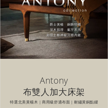
爵士黃楊 銅飾印襯
深木肌理 氣宇不凡
如隱士般神秘沉穩內斂
Antony
布雙人加大床架
特選北美黃楊木｜商用級舒適布面｜耐鏽黃銅點綴