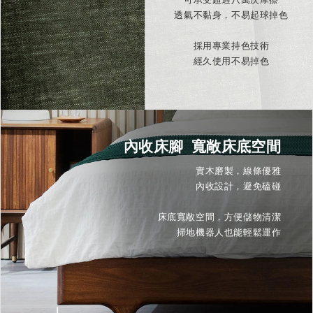
透氣不黏身，不易起球掉色
採用專業持色技術
經久使用不易掉色
內收床腳 寬敞床底空間
實木磨製，線條優雅
內收設計，避免磕碰
床底寬敞空間，方便儲物清潔
掃地機器人也能輕鬆運作