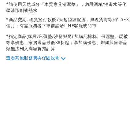
*請使用天然成分『木質家具清潔劑』，勿用酒精/消毒水等化
學清潔劑或熱水
*商品交期: 現貨於付款後7天起陸續配送，無現貨需等約1.5~3
個月；有需服務者下單前請洽LINE客服或門市
*指定商品(家具/床薄墊/沙發腳凳) 加購記憶枕、保潔墊、暖被
等享優惠；家居選品最低88折起；享加購優惠、燈飾與家居品
類無法列入滿額折扣計算
其他服務費與保固說明