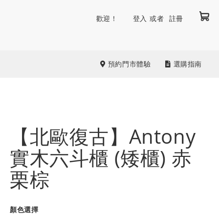
我
跳
歡迎！
登入
註冊
到
內
容
預約門市體驗
選購指南
【北歐復古】Antony
實木六斗櫃 (矮櫃) 赤
栗棕
顏色選擇