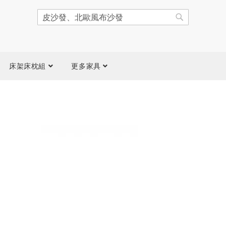
搜
尋
搜
尋
床架床枕組
更多家具
跳
到
圖
片
庫
結
尾