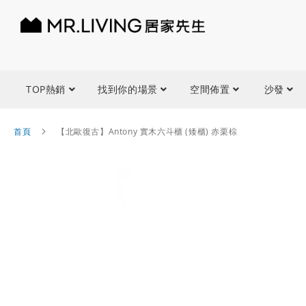
TOP熱銷
找到你的場景
空間佈置
沙發
首頁
【北歐復古】Antony 實木六斗櫃 (矮櫃) 赤栗棕