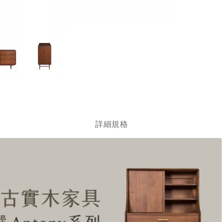
跳
轉
到
圖
詳細規格
像
庫
的
開
頭