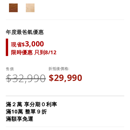
年度最爸氣優惠
3,000
現省$
限時優惠 只到8/12
折抵後價格
售價
$32,990
$29,990
滿２萬 享分期０利率
滿10萬 整單９折
滿額享免運