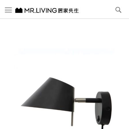
切換導航
搜
尋
跳
到
內
容
首頁
Nook 壁燈
跳
到
圖
片
庫
結
尾