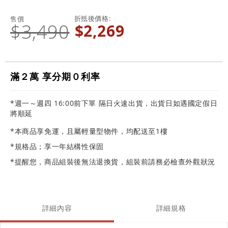
折抵後價格
售價
$3,490
$2,269
滿２萬 享分期０利率
*週一～週四 16:00前下單 隔日火速出貨，出貨日如遇國定假日
將順延
*本商品享免運，且屬輕量型物件，均配送至1樓
*規格品；享一年結構性保固
*提醒您，商品組裝後無法退換貨，組裝前請務必檢查外觀狀況
詳細內容
詳細規格