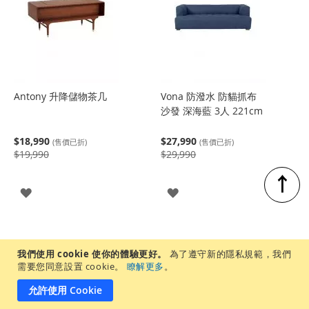
Antony 升降儲物茶几
Vona 防潑水 防貓抓布
沙發 深海藍 3人 221cm
$18,990
$27,990
(售價已折)
(售價已折)
$19,990
$29,990
↑
登
登
入
入
我們使用 cookie 使你的體驗更好。
為了遵守新的隱私規範，我們
需要您同意設置 cookie。
瞭解更多
。
允許使用 Cookie