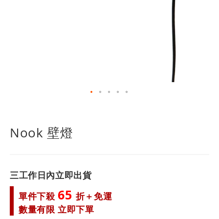
跳
轉
到
Nook 壁燈
圖
像
庫
的
三工作日內立即出貨
開
頭
65
單件下殺
折＋免運
數量有限 立即下單