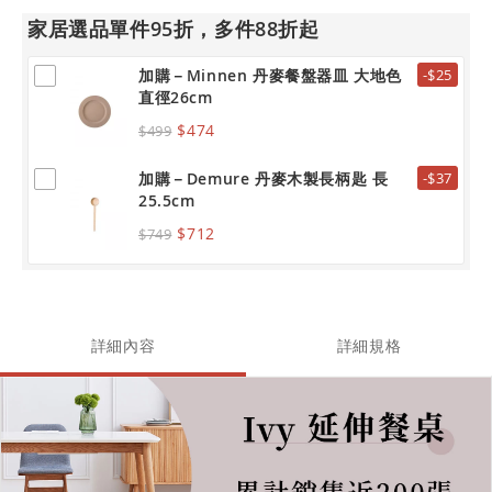
家居選品單件95折，多件88折起
加購－Minnen 丹麥餐盤器皿 大地色
-$25
直徑26cm
$474
$499
加購－Demure 丹麥木製長柄匙 長
-$37
25.5cm
$712
$749
詳細內容
詳細規格