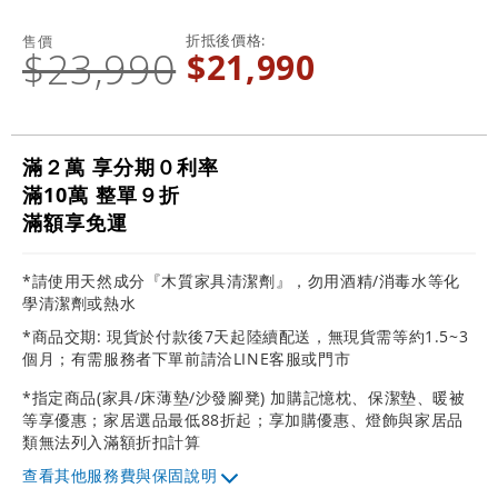
折抵後價格
售價
$23,990
$21,990
滿２萬 享分期０利率
滿10萬 整單９折
滿額享免運
*請使用天然成分『木質家具清潔劑』，勿用酒精/消毒水等化
學清潔劑或熱水
*商品交期: 現貨於付款後7天起陸續配送，無現貨需等約1.5~3
個月；有需服務者下單前請洽LINE客服或門市
*指定商品(家具/床薄墊/沙發腳凳) 加購記憶枕、保潔墊、暖被
等享優惠；家居選品最低88折起；享加購優惠、燈飾與家居品
類無法列入滿額折扣計算
其他服務費與保固說明