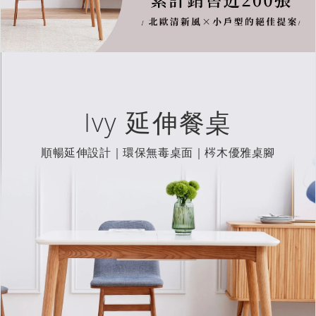
Ivy 延伸餐桌
順暢延伸設計｜環保無毒桌面｜梣木優雅桌腳