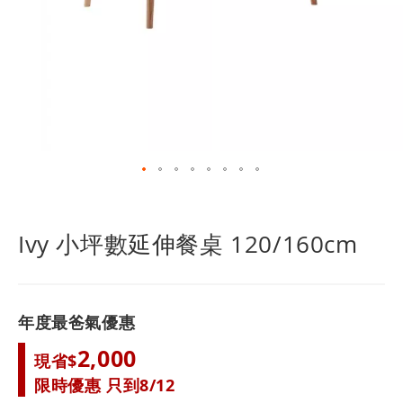
跳
轉
到
Ivy 小坪數延伸餐桌 120/160cm
圖
像
庫
的
年度最爸氣優惠
開
頭
2,000
現省$
限時優惠 只到8/12