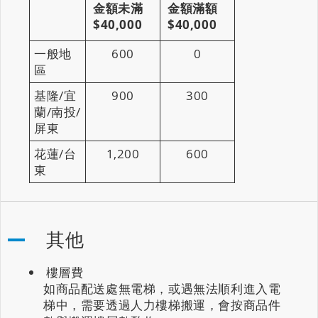
金額未滿
金額滿額
$40,000
$40,000
一般地
600
0
區
基隆/宜
900
300
蘭/南投/
屏東
花蓮/台
1,200
600
東
其他
樓層費
如商品配送處無電梯，或遇無法順利進入電
梯中，需要透過人力樓梯搬運，會按商品件