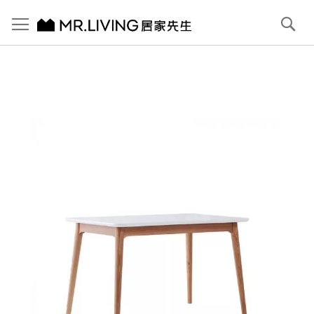
切換導航
搜
尋
跳
到
內
容
首頁
Ivy 小坪數延伸餐桌 120/160cm
跳
到
圖
片
庫
結
尾