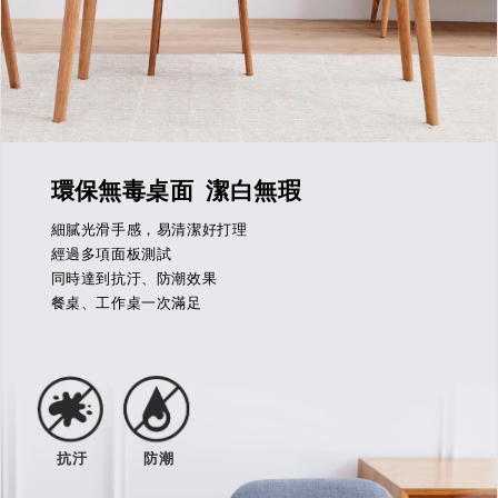
環保無毒桌面 潔白無瑕
細膩光滑手感，易清潔好打理
經過多項面板測試
同時達到抗汙、防潮效果
餐桌、工作桌一次滿足
抗汙
防潮