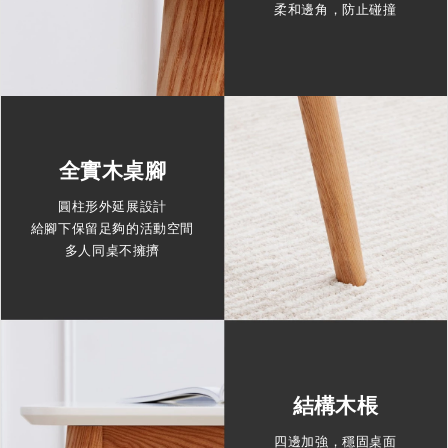
柔和邊角，防止碰撞
全實木桌腳
圓柱形外延展設計
給腳下保留足夠的活動空間
多人同桌不擁擠
結構木棖
四邊加強，穩固桌面