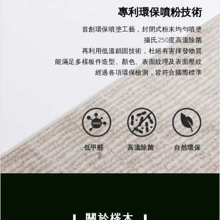
專利環保噴粉技術
首創環保噴塗工藝，封閉式粉末均勻噴塗
攝氏250度高溫除菌
再利用低溫鎖固技術，杜絕有害揮發物質
能滿足多樣板件造型、顏色、表面紋理及表面壓紋
經過各項環保檢測，皆符合國際標準
低甲醛
高溫除菌
自然環保
關於梣木