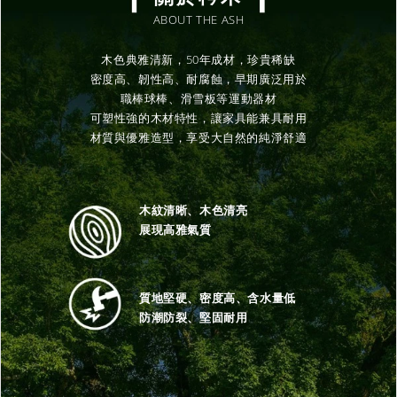
ABOUT THE ASH
木色典雅清新，50年成材，珍貴稀缺
密度高、韌性高、耐腐蝕，早期廣泛用於
職棒球棒、滑雪板等運動器材
可塑性強的木材特性，讓家具能兼具耐用
材質與優雅造型，享受大自然的純淨舒適
木紋清晰、木色清亮
展現高雅氣質
質地堅硬、密度高、含水量低
防潮防裂、堅固耐用