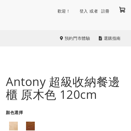
我
跳
歡迎！
登入
註冊
到
內
容
預約門市體驗
選購指南
Antony 超級收納餐邊
櫃 原木色 120cm
顏色選擇