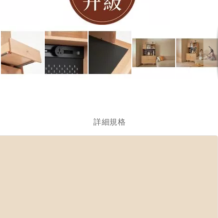
跳
轉
到
圖
詳細規格
像
庫
的
開
頭