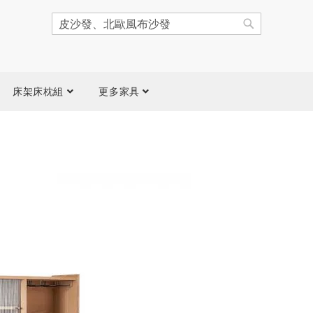
搜
尋
搜
尋
床架床枕組
更多家具
跳
到
圖
片
庫
結
尾