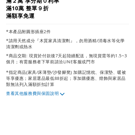
滿２萬 享分期０利率
滿10萬 整單９折
滿額享免運
*本產品附圓形插座2件
*請用天然成分『木質家具清潔劑』，勿用酒精/消毒水等化學
清潔劑或熱水
*商品交期: 現貨於付款後7天起陸續配送，無現貨需等約1.5~3
個月；有需服務者下單前請洽LINE客服或門市
*指定商品(家具/床薄墊/沙發腳凳) 加購記憶枕、保潔墊、暖被
等享優惠；家居選品最低88折起；享加購優惠、燈飾與家居品
類無法列入滿額折扣計算
其他服務費與保固說明