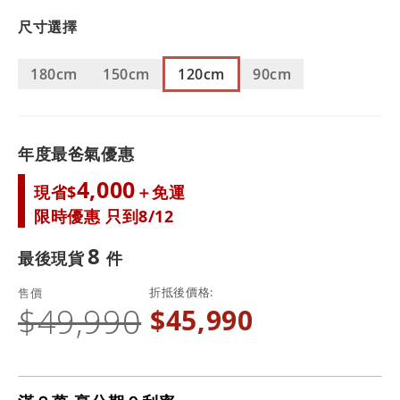
尺寸選擇
180cm
150cm
120cm
90cm
年度最爸氣優惠
4,000
現省$
＋免運
限時優惠 只到8/12
8
最後現貨
折抵後價格
售價
$49,990
$45,990