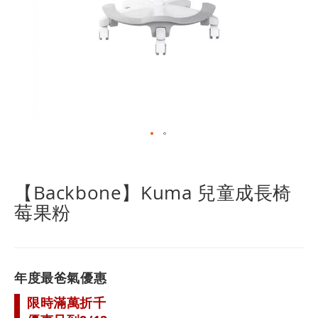
跳
轉
到
【Backbone】Kuma 兒童成長椅
圖
莓果粉
像
庫
的
開
頭
年度最爸氣優惠
限時滿萬折千