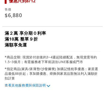
優惠只到8/12
售價
$6,880
滿２萬 享分期０利率
滿10萬 整單９折
滿額享免運
*商品交期: 現貨於付款後約3~4週起陸續配送，無現貨需等約
1.5~3個月；有需服務者下單前請洽LINE客服或門市
*指定商品(家具/床薄墊/沙發腳凳) 加購記憶枕享優惠；家居選
品最低88折起；享加購優惠、燈飾與家居品類無法列入滿額折
扣計算
其他服務費與保固說明