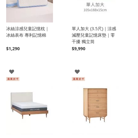
冰絲涼感兒童記憶枕｜
單人加大 (3.5尺)｜涼感
冰絲表布 專利記憶棉
減壓兒童記憶床墊｜零
干擾 獨立筒
$1,290
$9,990
登
登
入
入