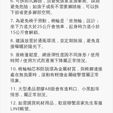
可拆卸式腳踏，須避免孩童直接攀爬、踩踏
避免危險；如孩子成長不需要腳踏板，可以拆
下節省更多腳部空間。
為避免椅子滑動，椅輪是「坐煞輪」設計；
坐下力道大於25公斤會煞車，起身時力道小於
15公斤會解鎖。
建議放置於通風環境，並定期除濕，避免直
接曝曬於陽光下。
座椅蓬鬆度、網座彈性度因不同身形 / 使用
時間 / 使用方式而逐漸下降屬正常情況。
椅輪軸芯和防脱環為金屬材質，與椅腳連接
處在無負重時，滾動有輕微金屬碰擊聲屬正常
現象。
大型產品塑膠AB面會有進料口、小黑點等
情形，屬正常狀況。
如需購買耗材用品，歡迎聯繫居家先生客服
LINE帳號。