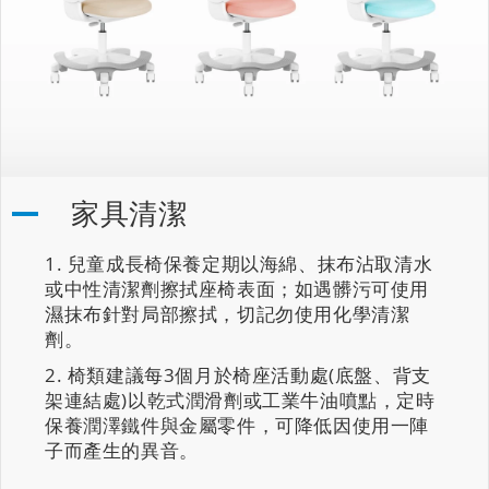
家具清潔
兒童成長椅保養定期以海綿、抹布沾取清水
或中性清潔劑擦拭座椅表面；如遇髒污可使用
濕抹布針對局部擦拭，切記勿使用化學清潔
劑。
椅類建議每3個月於椅座活動處(底盤、背支
架連結處)以乾式潤滑劑或工業牛油噴點，定時
保養潤澤鐵件與金屬零件，可降低因使用一陣
子而產生的異音。