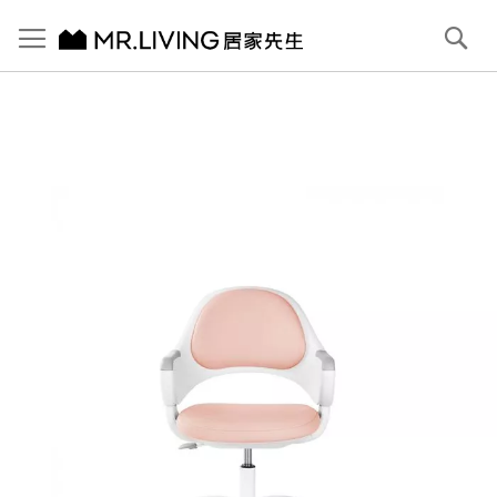
切換導航
搜
尋
跳
到
內
容
首頁
【Backbone】Kuma 兒童成長椅 莓果粉
跳
到
圖
片
庫
結
尾