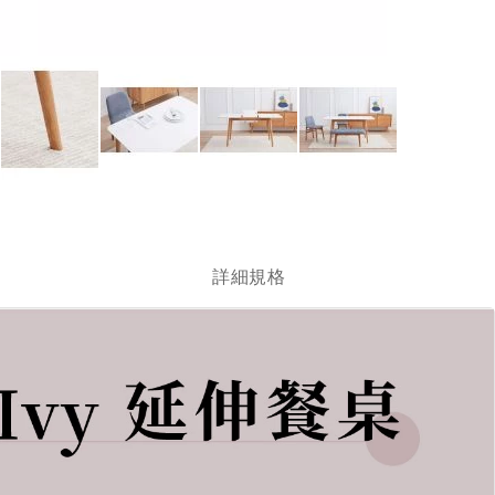
跳
轉
到
圖
詳細規格
像
庫
的
開
頭