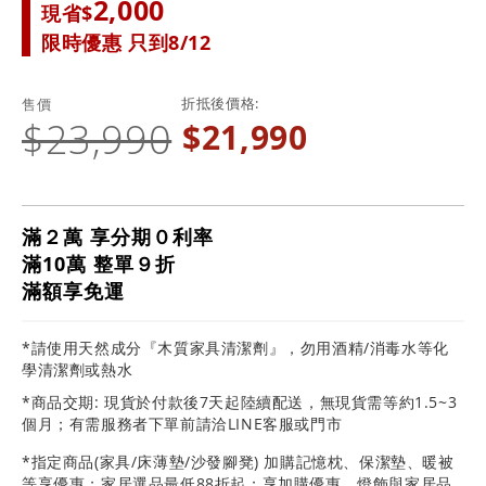
2,000
現省$
限時優惠 只到8/12
折抵後價格
售價
$23,990
$21,990
滿２萬 享分期０利率
滿10萬 整單９折
滿額享免運
*請使用天然成分『木質家具清潔劑』，勿用酒精/消毒水等化
學清潔劑或熱水
*商品交期: 現貨於付款後7天起陸續配送，無現貨需等約1.5~3
個月；有需服務者下單前請洽LINE客服或門市
*指定商品(家具/床薄墊/沙發腳凳) 加購記憶枕、保潔墊、暖被
等享優惠；家居選品最低88折起；享加購優惠、燈飾與家居品