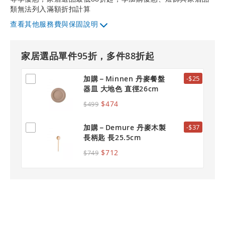
類無法列入滿額折扣計算
其他服務費與保固說明
家居選品單件95折，多件88折起
加購－Minnen 丹麥餐盤
-$25
器皿 大地色 直徑26cm
$474
$499
加購－Demure 丹麥木製
-$37
長柄匙 長25.5cm
$712
$749