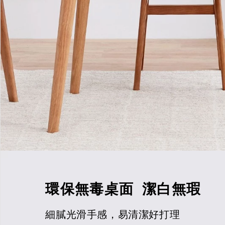
環保無毒桌面 潔白無瑕
細膩光滑手感，易清潔好打理