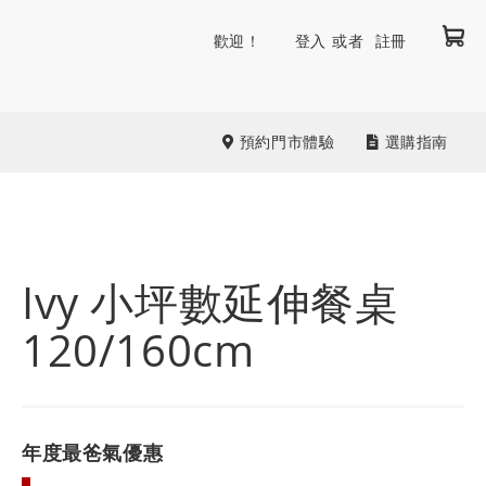
我
跳
歡迎！
登入
註冊
到
內
容
預約門市體驗
選購指南
Ivy 小坪數延伸餐桌
120/160cm
年度最爸氣優惠