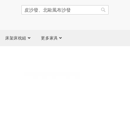
搜
尋
搜
尋
床架床枕組
更多家具
跳
到
圖
片
庫
結
尾