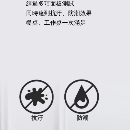
經過多項面板測試
同時達到抗汙、防潮效果
餐桌、工作桌一次滿足
抗汙
防潮