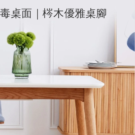
毒桌面｜梣木優雅桌腳