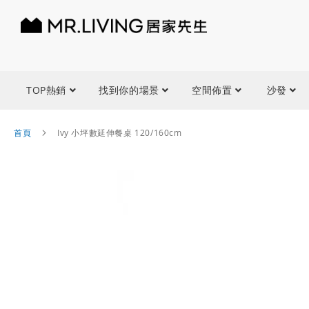
TOP熱銷
找到你的場景
空間佈置
沙發
首頁
Ivy 小坪數延伸餐桌 120/160cm