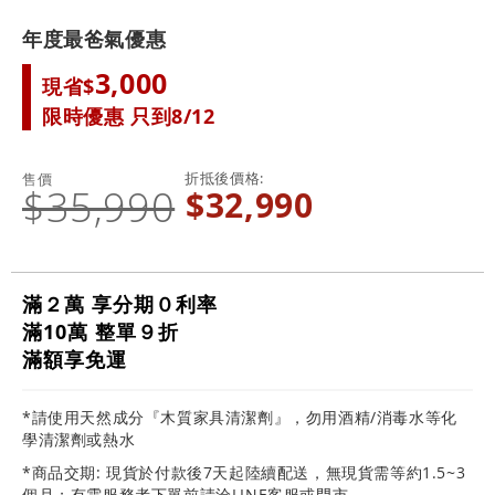
年度最爸氣優惠
3,000
現省$
限時優惠 只到8/12
折抵後價格
售價
$35,990
$32,990
滿２萬 享分期０利率
滿10萬 整單９折
滿額享免運
*請使用天然成分『木質家具清潔劑』，勿用酒精/消毒水等化
學清潔劑或熱水
*商品交期: 現貨於付款後7天起陸續配送，無現貨需等約1.5~3
個月；有需服務者下單前請洽LINE客服或門市