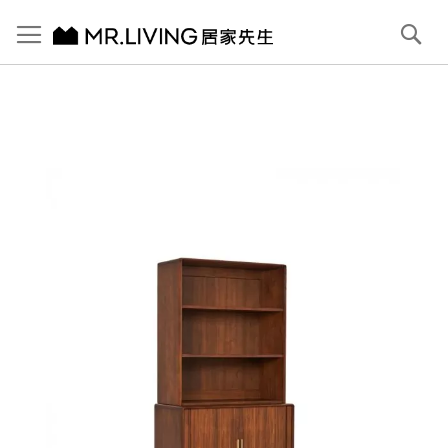
切換導航
搜
尋
跳
到
內
容
首頁
【北歐復古】Antony 實木展示收納櫃 (大) 赤栗棕
跳
到
圖
片
庫
結
尾