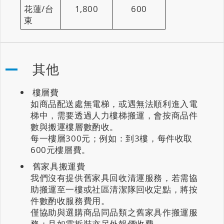
花蓮/台
1,800
600
東
其他
樓層費
如商品配送處無電梯，或遇無法順利進入電
梯中，需要透過人力樓梯搬運，會按商品件
數與搬運樓層數酌收。
每一樓層300元；例如：到3樓，每件收取
600元樓層費。
舊家具搬運費
我們沒有提供舊家具回收清運服務，若需協
助搬運至一樓或社區清潔隊回收定點，將按
件數酌收服務費用。
僅協助與選購商品同品類之舊家具作搬運服
務；且如需拆裝亦另外報價收費。