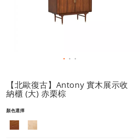
跳
轉
到
【北歐復古】Antony 實木展示收
圖
納櫃 (大) 赤栗棕
像
庫
的
顏色選擇
開
頭