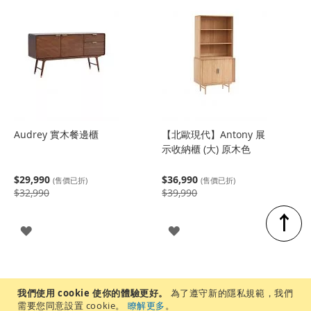
入
入
Audrey 實木餐邊櫃
【北歐現代】Antony 展
示收納櫃 (大) 原木色
$29,990
$36,990
(售價已折)
(售價已折)
$32,990
$39,990
↑
登
登
入
入
我們使用 cookie 使你的體驗更好。
為了遵守新的隱私規範，我們
需要您同意設置 cookie。
瞭解更多
。