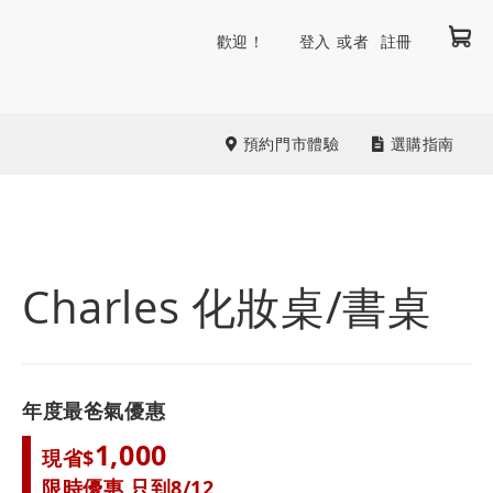
我
跳
歡迎！
登入
註冊
到
內
容
預約門市體驗
選購指南
Charles 化妝桌/書桌
年度最爸氣優惠
1,000
現省$
限時優惠 只到8/12