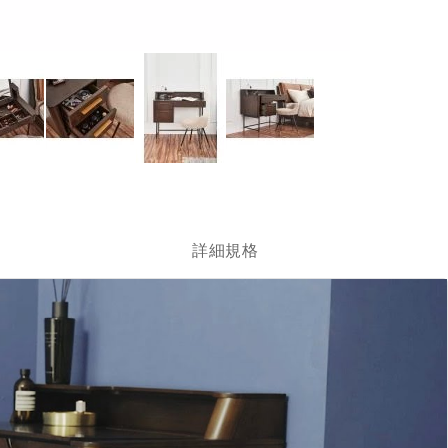
跳
轉
到
圖
詳細規格
像
庫
的
開
頭