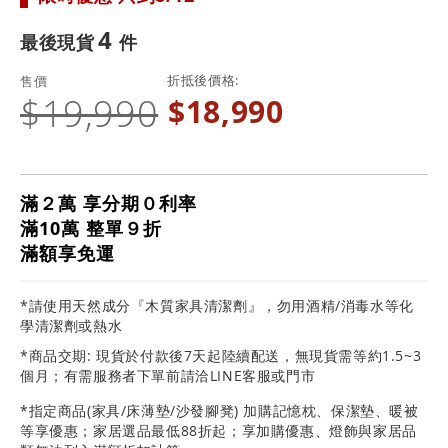
4
最後現貨
折抵後價格
售價
$19,990
$18,990
滿２萬 享分期０利率
滿10萬 整單９折
滿額享免運
*請使用天然成分『木質家具清潔劑』，勿用酒精/消毒水等化
學清潔劑或熱水
*商品交期: 現貨於付款後7天起陸續配送，無現貨需等約1.5~3
個月；有需服務者下單前請洽LINE客服或門市
*指定商品(家具/床薄墊/沙發腳凳) 加購記憶枕、保潔墊、暖被
等享優惠；家居選品最低88折起；享加購優惠、燈飾與家居品