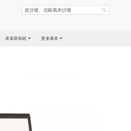
搜
尋
搜
尋
床架床枕組
更多家具
跳
到
圖
片
庫
結
尾