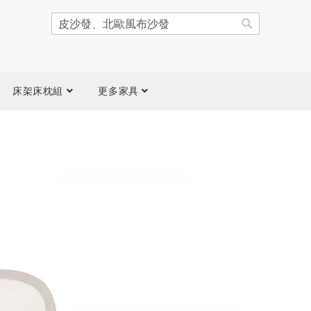
搜
尋
搜
尋
床架床枕組
更多家具
跳
到
圖
片
庫
結
尾