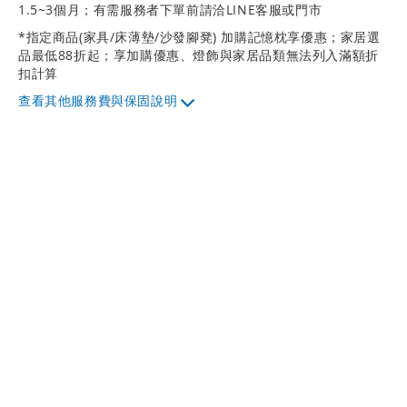
1.5~3個月；有需服務者下單前請洽LINE客服或門市
*指定商品(家具/床薄墊/沙發腳凳) 加購記憶枕享優惠；家居選
品最低88折起；享加購優惠、燈飾與家居品類無法列入滿額折
扣計算
其他服務費與保固說明