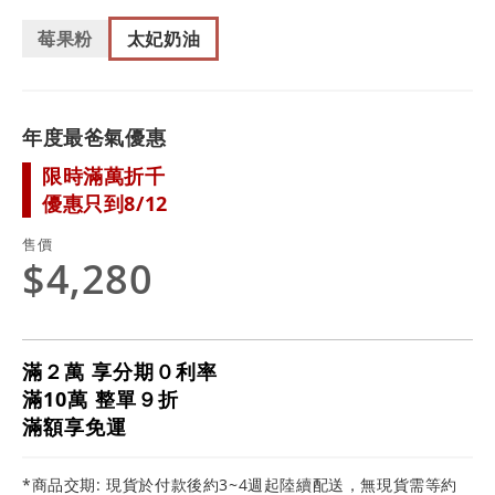
莓果粉
太妃奶油
年度最爸氣優惠
限時滿萬折千
優惠只到8/12
售價
$4,280
滿２萬 享分期０利率
滿10萬 整單９折
滿額享免運
*商品交期: 現貨於付款後約3~4週起陸續配送，無現貨需等約