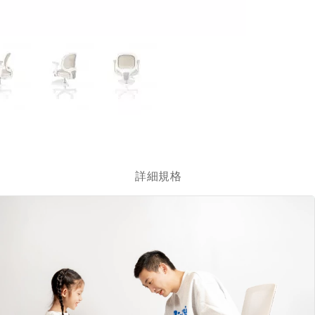
跳
轉
到
圖
詳細規格
像
庫
的
開
頭