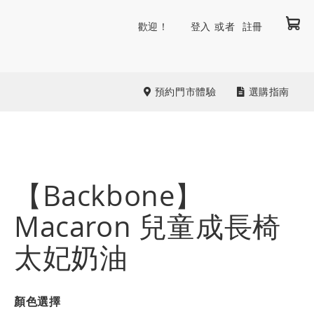
我
跳
歡迎！
登入
註冊
到
內
容
預約門市體驗
選購指南
【Backbone】
Macaron 兒童成長椅
太妃奶油
顏色選擇