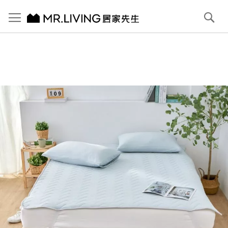
切換導航
搜
尋
跳
到
內
容
首頁
【義大利La Belle】乳膠眠綿涼感刨冰墊-抹茶奶蓋
跳
到
圖
片
庫
結
尾