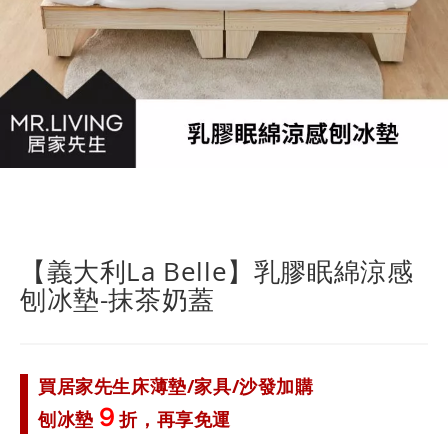
跳
轉
到
【義大利La Belle】乳膠眠綿涼感
圖
刨冰墊-抹茶奶蓋
像
庫
的
開
頭
買居家先生床薄墊/家具/沙發加購
９
刨冰墊
折，再享免運