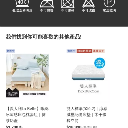
我們找到你可能喜歡的其他產品!
【義大利La Belle】眠綿
雙人標準(5X6.2)｜涼感
冰涼感床包枕套組｜抹
減壓記憶床墊｜零干擾
茶奶蓋
獨立筒
$1,290
$18,990
(售價已折)