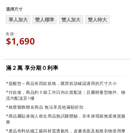
選擇尺寸
單人加大
雙人標準
雙人加大
雙人特大
售價
$1,690
滿２萬 享分期０利率
*提醒您～商品有四款規格，購買前請確認適用的尺寸大小
*付款後，商品約５個工作日內出貨配送；且屬輕量型物件、物
流均配送至1樓
*格蕾寢飾聯名商品 無法享其他滿額折扣
*商品屬貼身個人衛生用品無試睡體驗，非本身瑕疵無退換貨服
務
*產品布料紡織工藝與材質透氣性，皮膚表面及粗糙衣物使用摩