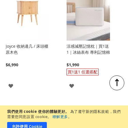
Joyce 收納邊几 / 床頭櫃
涼感減壓記憶枕｜買1送
原木色
1｜冰絲表布 專利記憶棉
$6,990
$1,990
買1送1 任選搭配
↑
登
登
入
入
我們使用 cookie 使你的體驗更好。
為了遵守新的隱私規範，我們
需要您同意設置 cookie。
瞭解更多
。
允許使用 Cookie