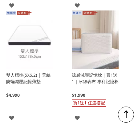
登
登
入
入
雙人標準(5X6.2) | 天絲
涼感減壓記憶枕｜買1送
防蟎減壓記憶薄墊
1｜冰絲表布 專利記憶棉
$4,990
$1,990
買1送1 任選搭配
↑
登
登
入
入