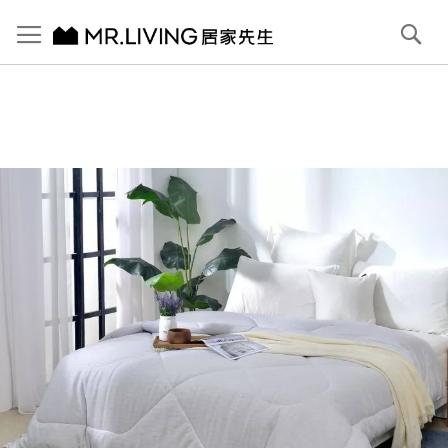
切換導航
搜
尋
跳
到
內
容
首頁
【義大利La Belle】石墨烯溫感發熱抑菌可水洗暖冬被
跳
到
圖
片
庫
結
尾