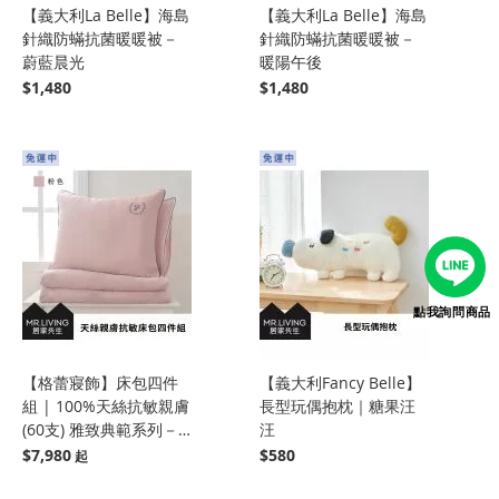
【義大利La Belle】海島
【義大利La Belle】海島
針織防蟎抗菌暖暖被－
針織防蟎抗菌暖暖被－
蔚藍晨光
暖陽午後
$1,480
$1,480
點我詢問商品
【格蕾寢飾】床包四件
【義大利Fancy Belle】
組 | 100%天絲抗敏親膚
長型玩偶抱枕｜糖果汪
(60支) 雅致典範系列－
汪
粉色
$7,980
$580