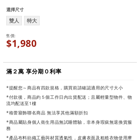
選擇尺寸
雙人
特大
售價
$1,980
滿２萬 享分期０利率
*提醒您～商品有四款規格，購買前請確認適用的尺寸大小
*付款後，商品約５個工作日內出貨配送；且屬輕量型物件、物
流均配送至1樓
*格蕾寢飾聯名商品 無法享其他滿額折扣
*商品屬貼身個人衛生用品無試睡體驗，非本身瑕疵無退換貨服
務
*產品布料紡織工藝與材質透氣性，皮膚表面及粗糙衣物使用摩