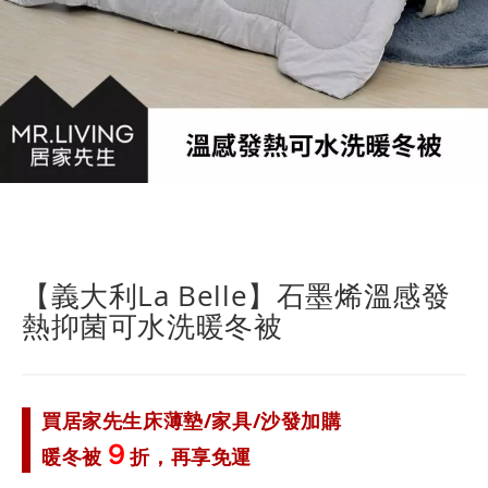
跳
轉
到
【義大利La Belle】石墨烯溫感發
圖
熱抑菌可水洗暖冬被
像
庫
的
開
頭
買居家先生床薄墊/家具/沙發加購
９
暖冬被
折，再享免運