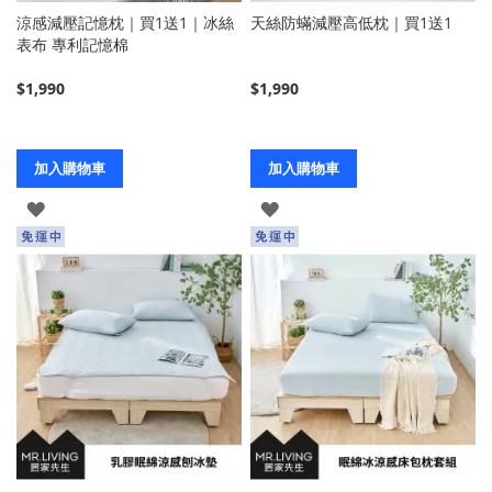
涼感減壓記憶枕｜買1送1｜冰絲
天絲防蟎減壓高低枕｜買1送1
表布 專利記憶棉
$1,990
$1,990
加入購物車
加入購物車
登
登
入
入