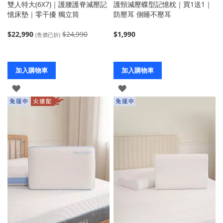
雙人特大(6X7)｜護腰護脊減壓記
護頸減壓蝶型記憶枕｜買1送1｜
憶床墊｜零干擾 獨立筒
防壓耳 側睡不壓耳
$22,990
$24,990
$1,990
(售價已折)
加入購物車
加入購物車
登
登
入
入