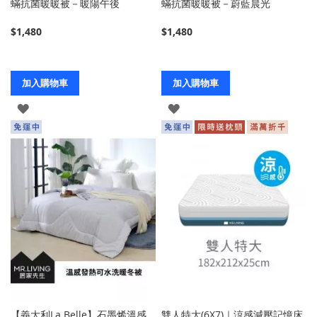
蟎抗菌暖暖被－暖陽午後
蟎抗菌暖暖被－蔚藍晨光
$1,480
$1,480
加入購物車
加入購物車
登
登
入
入
【義大利La Belle】石墨烯溫感
雙人特大(6X7)｜涼感減壓記憶床