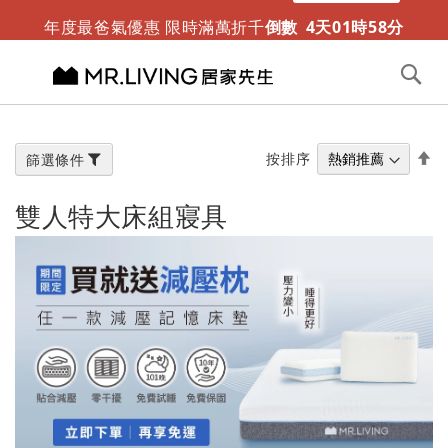
迎夏露營趣 涼感折疊床墊新推出
限時免運
年度最爸氣優惠 限時滿萬折千
倒數
4
天
01
時
58
分
切換導航
搜
尋
跳
到
內
設
按排序
篩選條件
容
置
降
雙人特大床組寢具
冪
方
向