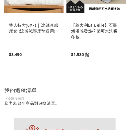
雙人特大(6X7) | 冰絲涼感
【義大利La Belle】石墨
床套 (涼感減壓床墊適用)
烯溫感發熱抑菌可水洗暖
冬被
$3,490
$1,980 起
我的追蹤清單
上次添加項目
您尚未儲存商品到追蹤清單。