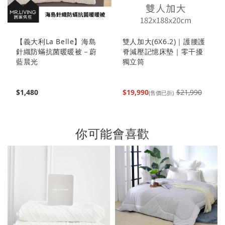
【義大利La Belle】海島
雙人加大(6X6.2)｜護腰護
針織防蟎抗菌暖暖被－蔚
脊減壓記憶床墊｜零干擾
藍晨光
獨立筒
$1,480
$19,990
$21,990
(售價已折)
你可能會喜歡