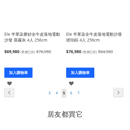
Ele 半苯染磨砂全牛皮落地電動
Ele 半苯染全牛皮落地電動沙發
沙發 晨霧灰 4人 256cm
琥珀棕 4人 256cm
$69,980
$76,980
$76,980
$84,980
(售價已折)
(售價已折)
加入購物車
加入購物車
登
登
頁
頁
上
入
入
頁
下
頁
頁
您
頁
頁
3
4
5
6
7
面
面
一
面
一
面
面
當
面
面
個
個
前
居友都買它
正
在