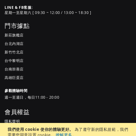
LINE & FB客服:
星期一至星期六 [ 09:30 ~ 12:00 / 13:00 ~ 18:30 ]
門市據點
新莊旗艦店
台北內湖店
新竹竹北店
台中黎明店
台南崇善店
高雄巨蛋店
參觀體驗時間
週一至週日，每日11:00 - 20:00
會員權益
隱私聲明
我們使用 cookie 使你的體驗更好。
為了遵守新的隱私規範，我們
服務條款
需要您同意設置 cookie。
瞭解更多
。