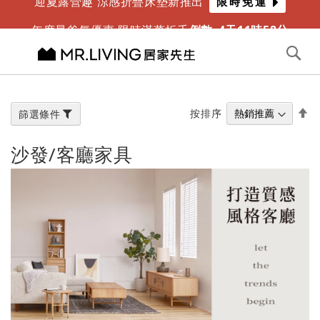
迎夏露營趣 涼感折疊床墊新推出
限時免運
年度最爸氣優惠 限時滿萬折千
倒數
4
天
11
時
58
分
切換導航
搜
尋
跳
到
內
設
按排序
篩選條件
容
置
降
沙發/客廳家具
冪
方
向