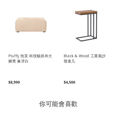
閱
讀
頁
Pluffy 泡芙 科技貓抓布大
Black & Wood 工業風沙
腳凳 象牙白
發邊几
$8,990
$4,500
你可能會喜歡