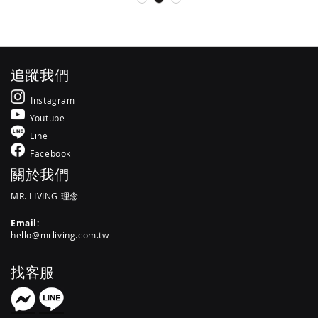
追蹤我們
Instagram
Youtube
Line
Facebook
關於我們
MR. LIVING 理念
Email:
hello@mrliving.com.tw
找客服