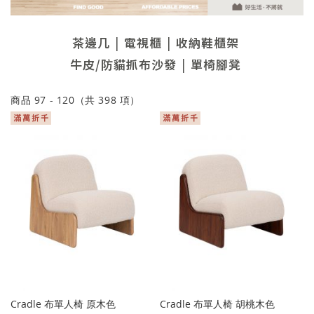
茶邊几
電視櫃
收納鞋櫃架
牛皮/防貓抓布沙發
單椅腳凳
商品
97
-
120
（共
398
項）
Cradle 布單人椅 原木色
Cradle 布單人椅 胡桃木色