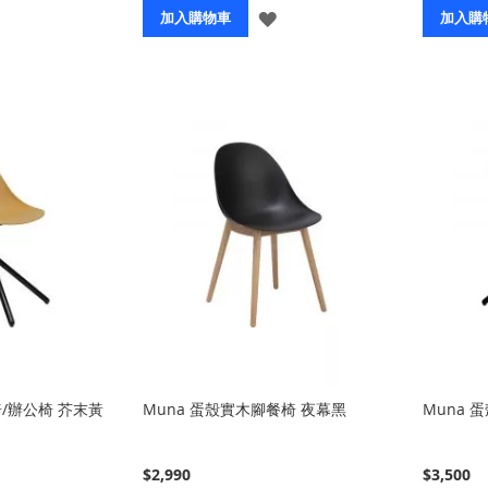
登
登
加入購物車
加入購
入
入
椅/辦公椅 芥末黃
Muna 蛋殼實木腳餐椅 夜幕黑
Muna 
$2,990
$3,500