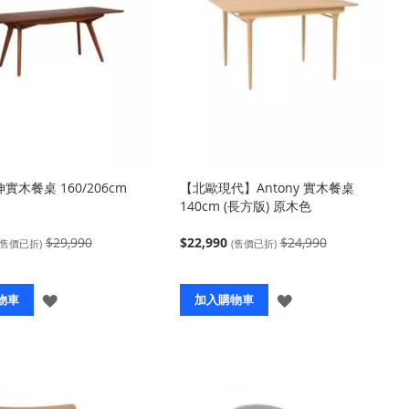
伸實木餐桌 160/206cm
【北歐現代】Antony 實木餐桌
140cm (長方版) 原木色
$29,990
$22,990
$24,990
(售價已折)
(售價已折)
登
登
物車
加入購物車
入
入