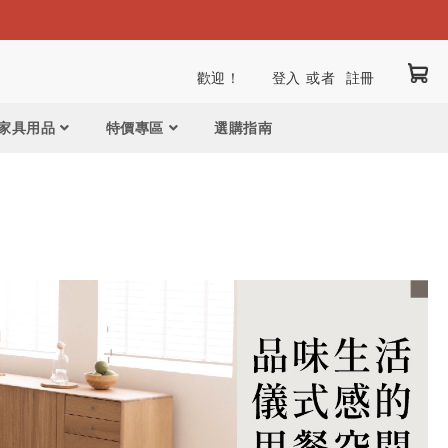
我
跳
歡迎！
登入
註冊
到
內
家具用品
特價專區
選購指南
容