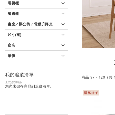
電視櫃
餐邊櫃
書桌／辦公椅 / 電動升降桌
尺寸(寬)
座高
單價
我的追蹤清單
商品
97
-
120
（共
上次添加項目
您尚未儲存商品到追蹤清單。