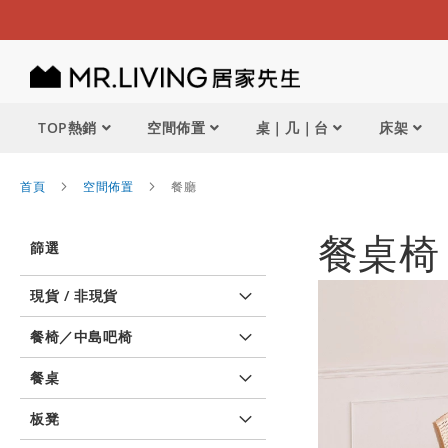
TOP熱銷
空間佈置
桌｜几｜台
床架
首頁
空間佈置
餐廳
餐桌椅
篩選
現貨 / 非現貨
餐椅／中島吧椅
餐桌
板凳