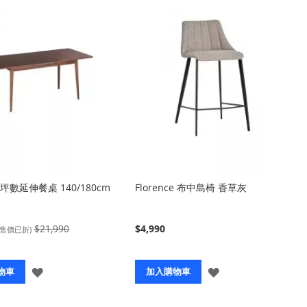
小坪數延伸餐桌 140/180cm
Florence 布中島椅 香草灰
$21,990
$4,990
(售價已折)
登
登
物車
加入購物車
入
入