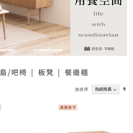
島/吧椅
板凳
餐邊櫃
設
按排序
置
降
冪
方
向