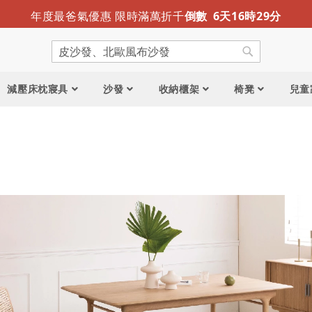
迎夏露營趣 涼感折疊床墊新推出
限時免運
年度最爸氣優惠 限時滿萬折千
倒數
6
天
16
時
29
分
搜
尋
搜
尋
減壓床枕寢具
沙發
收納櫃架
椅凳
兒童