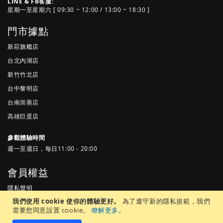
LINE & FB客服:
星期一至星期六 [ 09:30 ~ 12:00 / 13:00 ~ 18:30 ]
門市據點
新莊旗艦店
台北內湖店
新竹竹北店
台中黎明店
台南崇善店
高雄巨蛋店
參觀體驗時間
週一至週日，每日11:00 - 20:00
會員權益
隱私聲明
我們使用 cookie 使你的體驗更好。
為了遵守新的隱私規範，我們
服務條款
需要您同意設置 cookie。
瞭解更多
。
常見問題