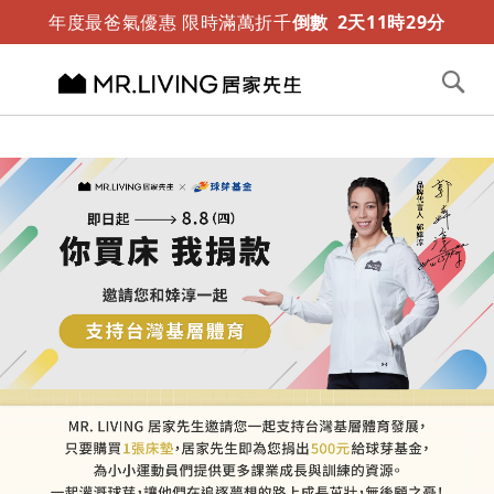
年度最爸氣優惠 限時滿萬折千
倒數
2
天
11
時
29
分
切換導航
搜
尋
跳
到
內
容