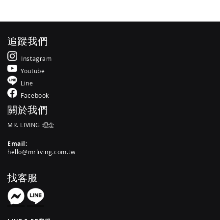
追蹤我們
Instagram
Youtube
Line
Facebook
關於我們
MR. LIVING 理念
Email:
hello@mrliving.com.tw
找客服