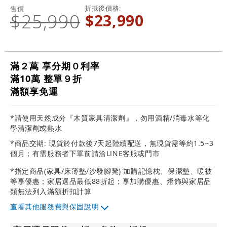
折抵後價格
售價
$25,990
$23,990
滿２萬 享分期０利率
滿10萬 整單９折
滿額享免運
*請使用天然成分『木質家具清潔劑』，勿用酒精/消毒水等化
學清潔劑或熱水
*商品交期: 現貨於付款後7天起陸續配送，無現貨需等約1.5~3
個月；有需服務者下單前請洽LINE客服或門市
*指定商品(家具/床薄墊/沙發腳凳) 加購記憶枕、保潔墊、暖被
等享優惠；家居選品最低88折起；享加購優惠、燈飾與家居品
類無法列入滿額折扣計算
其他服務費與保固說明