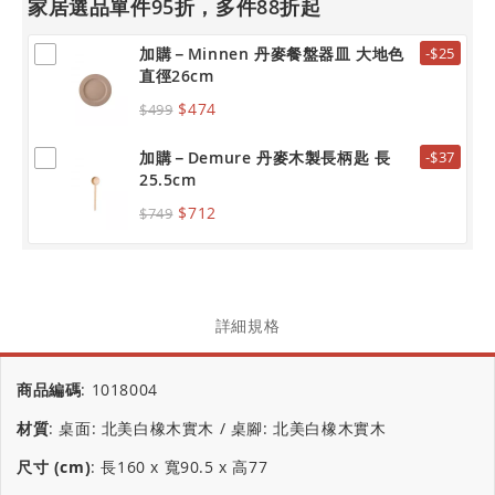
家居選品單件95折，多件88折起
加購－Minnen 丹麥餐盤器皿 大地色
-$25
直徑26cm
$474
$499
加購－Demure 丹麥木製長柄匙 長
-$37
25.5cm
$712
$749
詳細規格
商品編碼
:
1018004
材質
:
桌面: 北美白橡木實木 / 桌腳: 北美白橡木實木
尺寸 (cm)
:
長160 x 寬90.5 x 高77