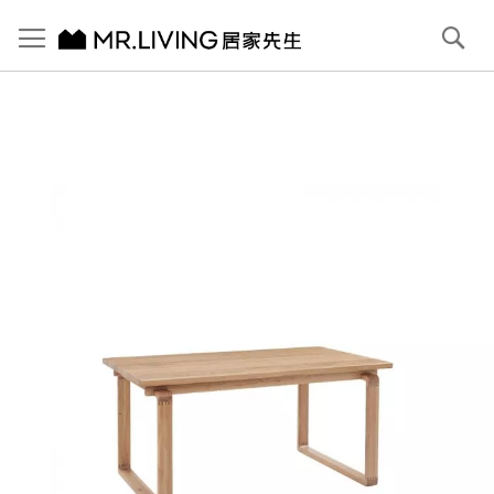
切換導航
搜
尋
跳
到
內
容
首頁
Oslo 實木餐桌 160cm
跳
到
圖
片
庫
結
尾