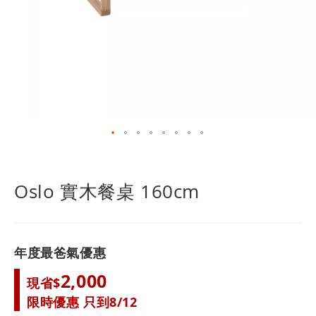
跳
轉
到
Oslo 實木餐桌 160cm
圖
像
庫
的
年度最爸氣優惠
開
頭
2,000
現省$
限時優惠 只到8/12