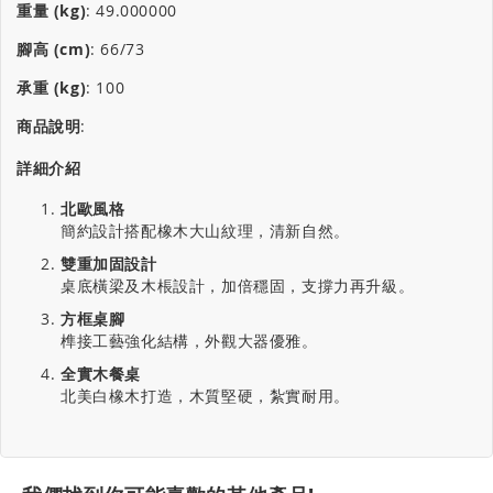
重量 (kg)
:
49.000000
腳高 (cm)
:
66/73
承重 (kg)
:
100
商品說明
:
詳細介紹
北歐風格
簡約設計搭配橡木大山紋理，清新自然。
雙重加固設計
桌底橫梁及木棖設計，加倍穩固，支撐力再升級。
方框桌腳
榫接工藝強化結構，外觀大器優雅。
全實木餐桌
北美白橡木打造，木質堅硬，紮實耐用。