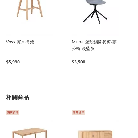
Voss 實木椅凳
Muna 蛋殼鋁腳餐椅/辦
公椅 淡藍灰
$5,990
$3,500
相關商品