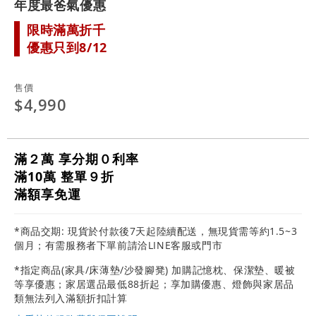
年度最爸氣優惠
限時滿萬折千
優惠只到8/12
售價
$4,990
滿２萬 享分期０利率
滿10萬 整單９折
滿額享免運
*商品交期: 現貨於付款後7天起陸續配送，無現貨需等約1.5~3
個月；有需服務者下單前請洽LINE客服或門市
*指定商品(家具/床薄墊/沙發腳凳) 加購記憶枕、保潔墊、暖被
等享優惠；家居選品最低88折起；享加購優惠、燈飾與家居品
類無法列入滿額折扣計算