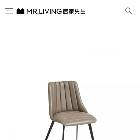
切換導航
搜
尋
跳
到
內
容
首頁
Florence 皮餐椅 迷霧灰
跳
到
圖
片
庫
結
尾