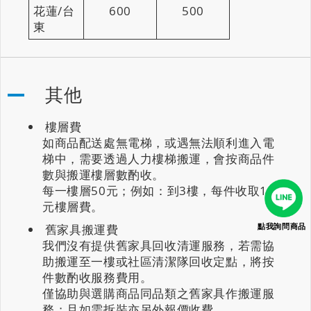
花蓮/台
600
500
東
其他
樓層費
如商品配送處無電梯，或遇無法順利進入電
梯中，需要透過人力樓梯搬運，會按商品件
數與搬運樓層數酌收。
每一樓層50元；例如：到3樓，每件收取100
元樓層費。
點我詢問商品
舊家具搬運費
我們沒有提供舊家具回收清運服務，若需協
助搬運至一樓或社區清潔隊回收定點，將按
件數酌收服務費用。
僅協助與選購商品同品類之舊家具作搬運服
務；且如需拆裝亦另外報價收費。