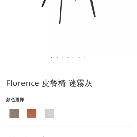
跳
轉
到
Florence 皮餐椅 迷霧灰
圖
像
庫
顏色選擇
的
開
頭