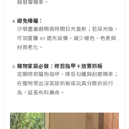
與發霉機率。
避免曝曬：
沙發盡量避開長時間日光直射；若採光強，
可加窗簾 or 遮光設備，減少褪色、色差與
材質老化。
寵物家庭必做：修剪指甲＋放置抓板
定期修剪貓狗指甲，降低勾纖與刮磨機率；
在寵物常出沒區放抓板或玩具分散抓抓行
為，延長布料壽命。