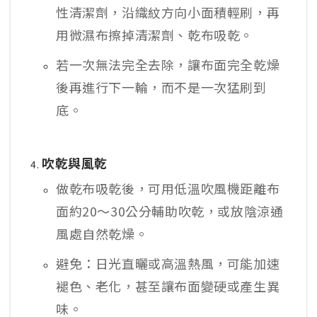
性清潔劑，沿織紋方向小面積輕刷，再
用微濕布擦掉清潔劑、乾布吸乾。
若一次無法完全去除，讓布面完全乾燥
後再進行下一輪，而不是一次猛刷到
底。
吹乾與風乾
做乾布吸乾後，可用低溫吹風機距離布
面約20～30公分輔助吹乾，或放陰涼通
風處自然乾燥。​
避免：日光直曬或高溫熱風，可能加速
褪色、老化，甚至讓布面變硬或產生異
味。​