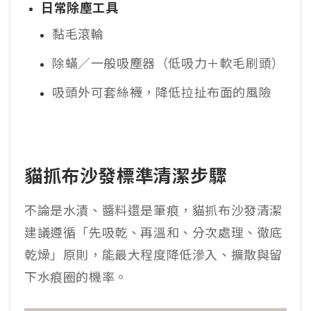
日常除塵工具
黏毛滾輪
除蟎／一般吸塵器（低吸力＋軟毛刷頭）
吸頭外可套絲襪，降低拉扯布面的風險
貓抓布沙發標準清潔步驟
不論是水漬、醬料還是筆痕，貓抓布沙發清潔
建議遵循「先吸乾、再溫和、分次處理、徹底
乾燥」原則，能最大程度降低滲入、擴散與留
下水痕圈的機率。​