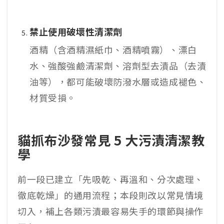
禁止使用破壞性清潔劑
酒精（含酒精濕紙巾、酒精噴霧）、漂白
水、強酸強鹼清潔劑、溶劑型去漬品（去漬
油等），都可能破壞防潑水層或造成褪色、
材質受損。
貓抓布沙發常見 5 大污漬清潔教
學
前一段已建立「先吸乾、再溫和、分次處理、
徹底乾燥」的通用流程；本段則改以常見情境
切入，補上各類污漬最容易失手的環節與操作