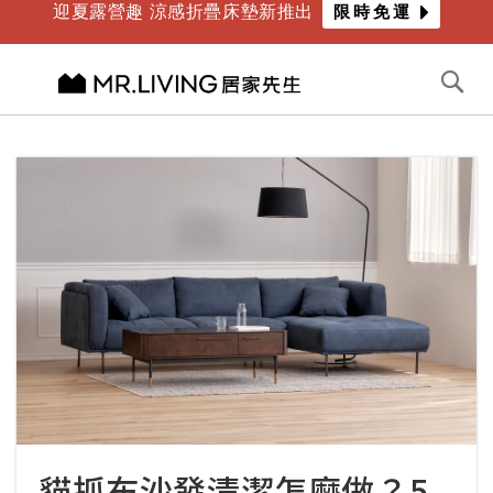
迎夏露營趣 涼感折疊床墊新推出
限時免運
年度最爸氣優惠 限時滿萬折千
倒數
5
天
16
時
51
分
切換導航
搜
尋
跳
到
內
容
貓抓布沙發清潔怎麼做？5