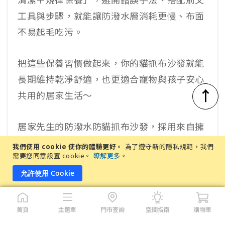
工具與步驟，就能讓防潑水層消耗更慢、布面
不易起毛吃污。
把這些保養習慣做起來，你的貓抓布沙發就能
長期維持乾淨舒適，也更適合寵物與孩子安心
↑
共用的居家生活～
居家先生的防潑水防貓抓布沙發，採用來自擁
有超過45年家居領域布料生產經驗的全球頂尖
我們使用 cookie 使你的體驗更好。
為了遵守新的隱私規範，我們
需要您同意設置 cookie。
瞭解更多
。
葡萄牙布商科技布面料，具備防潑水、耐刮耐
摩擦、易潔防異味等優勢。
允許使用 Cookie
享有兩年結構性保固，並提供免費延後出貨及
首頁
主選單
門市查詢
空間指南
購物車
90 天交期緩衝服務。推薦給居友們～讓居友