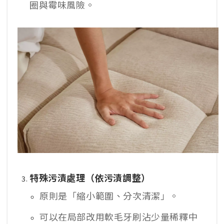
圈與霉味風險。​
特殊污漬處理（依污漬調整）
原則是「縮小範圍、分次清潔」。
可以在局部改用軟毛牙刷沾少量稀釋中