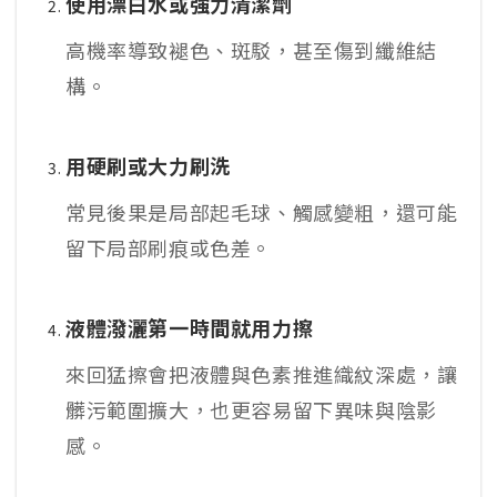
使用漂白水或強力清潔劑
高機率導致褪色、斑駁，甚至傷到纖維結
構。
用硬刷或大力刷洗
常見後果是局部起毛球、觸感變粗，還可能
留下局部刷痕或色差。
液體潑灑第一時間就用力擦
來回猛擦會把液體與色素推進織紋深處，讓
髒污範圍擴大，也更容易留下異味與陰影
感。