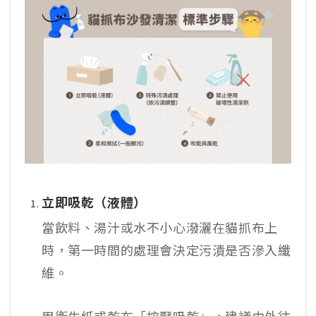
立即吸乾（液體）
當飲料、湯汁或水不小心潑灑在貓抓布上
時，第一時間的處理會決定污漬是否滲入纖
維。
用衛生紙或乾布「按壓吸乾」，建議由外往