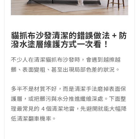
貓抓布沙發清潔的錯誤做法 + 防
潑水塗層維護方式一次看！
不少人在清潔貓抓布沙發時，會遇到越擦越
髒、表面變粗、甚至出現局部色差的狀況。
多半不是材質不好，而是清潔手法磨掉表面保
護層，或把髒污與水分推進纖維深處。下面整
理最常見的 4 個清潔地雷，先避開就能大幅降
低清潔翻車機率。