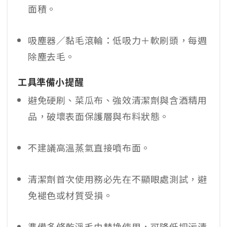
面積。
吸塵器／黏毛滾輪：低吸力＋軟刷頭，每週
除塵去毛。
工具準備小提醒
避免硬刷、菜瓜布、強效清潔劑與含酒精用
品，破壞表面保護層與布料狀態。
不建議高溫蒸氣直接噴布面。
清潔劑首次使用務必先在不顯眼處測試，避
免褪色或材質受損。
準備多條乾淨毛巾替換使用，可降低把污漬