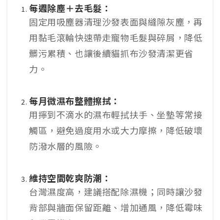
每週除塵＋去毛髮：
固定用吸塵器清理沙發表面與縫隙灰塵，再
用黏毛滾輪快速帶走寵物毛髮與碎屑，降低
髒污累積、也讓後續貓抓布沙發清潔更省
力。
每月微濕布整體擦拭：
用擰到不滴水的濕布輕拭扶手、坐墊等常接
觸區，避免過度用水或大力摩擦，降低破壞
防潑水層的風險。
維持空間乾爽防潮：
台灣濕度高，建議搭配除濕機；同時讓沙發
背部與牆面保留距離、增加通風，降低霉味