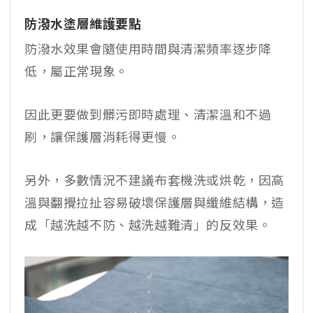
防潑水塗層維護要點
防潑水效果會隨使用時間與清潔頻率逐步降
低，屬正常現象。
因此更要做到髒污即時處理、清潔溫和不過
刷，讓保護層消耗得更慢。
另外，多數情況不建議布套機洗或烘乾，因高
溫與翻攪拉扯容易破壞保護層與纖維結構，造
成「越洗越不防、越洗越難清」的反效果。