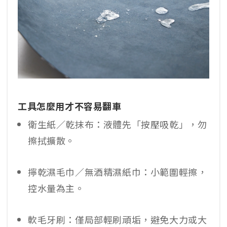
工具怎麼用才不容易翻車
衛生紙／乾抹布：液體先「按壓吸乾」，勿
擦拭擴散。
擰乾濕毛巾／無酒精濕紙巾：小範圍輕擦，
控水量為主。
軟毛牙刷：僅局部輕刷頑垢，避免大力或大