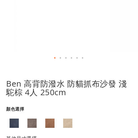
跳
轉
到
Ben 高背防潑水 防貓抓布沙發 淺
圖
駝棕 4人 250cm
像
庫
的
顏色選擇
開
頭