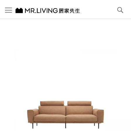
切換導航
搜
尋
跳
到
內
容
首頁
Ben 高背防潑水 防貓抓布沙發 淺駝棕 4人 250cm
跳
到
圖
片
庫
結
尾