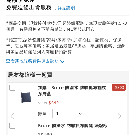
免費延後出貨服務
，
詳見說明
*商品交期: 現貨於付款後7天起陸續配送，無現貨需等約1.5~3
個月；有需服務者下單前請洽LINE客服或門市
*指定商品(沙發腳凳/家具/床薄墊) 加購抱枕、記憶枕、保潔
墊、暖被等享優惠；家居選品最低88折起；享加購優惠、燈飾
與家居品類無法列入滿額折扣計算
其他服務費與保固說明
居友都這樣一起買
加購－Bruce 防潑水 防貓抓布抱枕
-$300
深海藍
$699
$999
數量：
Bruce 防潑水 防貓抓布腳凳 淺駝棕
$8,990