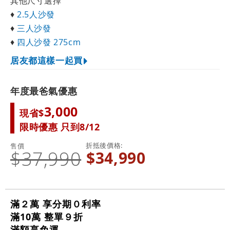
其他尺寸選擇
♦
2.5人沙發
♦
三人沙發
♦
四人沙發 275cm
居友都這樣一起買
年度最爸氣優惠
3,000
現省$
限時優惠 只到8/12
折抵後價格
售價
$37,990
$34,990
滿２萬 享分期０利率
滿10萬 整單９折
滿額享免運