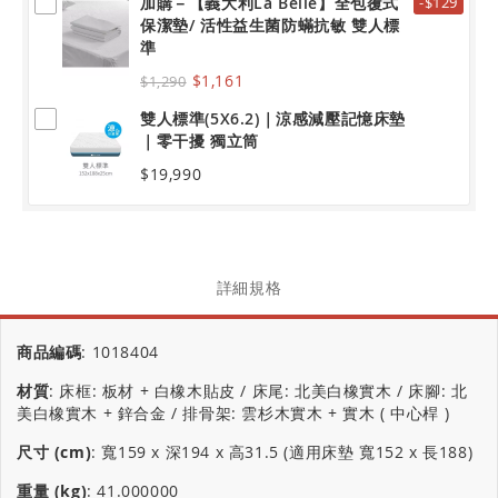
加購－【義大利La Belle】全包覆式
-$129
保潔墊/ 活性益生菌防蟎抗敏 雙人標
準
$1,161
$1,290
雙人標準(5X6.2)｜涼感減壓記憶床墊
｜零干擾 獨立筒
$19,990
詳細規格
商品編碼
:
1018404
材質
:
床框: 板材 + 白橡木貼皮 / 床尾: 北美白橡實木 / 床腳: 北
美白橡實木 + 鋅合金 / 排骨架: 雲杉木實木 + 實木 ( 中心桿 )
尺寸 (cm)
:
寬159 x 深194 x 高31.5 (適用床墊 寬152 x 長188)
重量 (kg)
:
41.000000