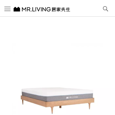
切換導航
搜
尋
跳
到
內
容
首頁
【北歐現代】Antony 雙人床框/雙人標準 (5x6.2) 原木色
跳
到
圖
片
庫
結
尾