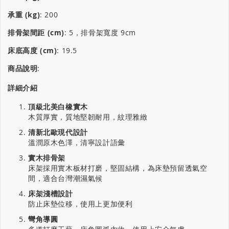
承重 (kg)
:
200
排骨架間距 (cm)
:
5，排骨架寬度 9cm
床底高度 (cm)
:
19.5
商品說明
:
詳細介紹
頂級北美白橡實木
木質厚實，質地堅韌耐用，紋理雅緻
清新北歐現代設計
溫潤原木色澤，清寧設計語彙
實木排骨架
床架採用實木板材打磨，堅固結構，為床墊預留透氣空
間，適合台灣潮濕氣候
床架淺槽設計
防止床墊位移，使用上更加便利
彎角導圓