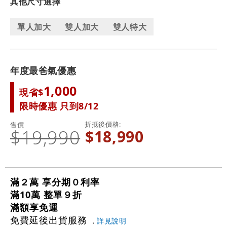
其他尺寸選擇
單人加大
雙人加大
雙人特大
年度最爸氣優惠
1,000
現省$
限時優惠 只到8/12
折抵後價格
售價
$19,990
$18,990
滿２萬 享分期０利率
滿10萬 整單９折
滿額享免運
免費延後出貨服務
，
詳見說明