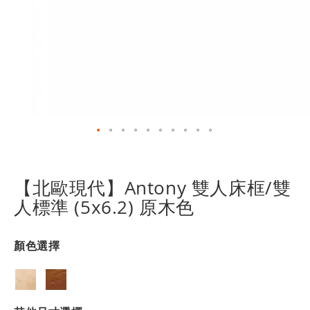
跳
轉
到
【北歐現代】Antony 雙人床框/雙
圖
人標準 (5x6.2) 原木色
像
庫
的
顏色選擇
開
頭