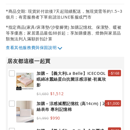
*商品交期: 現貨於付款後7天起陸續配送，無現貨需等約1.5~3
個月；有需服務者下單前請洽LINE客服或門市
*指定商品(家具/床薄墊/沙發腳凳) 加購記憶枕、保潔墊、暖被
等享優惠；家居選品最低88折起；享加購優惠、燈飾與家居品
類無法列入滿額折扣計算
其他服務費與保固說明
居友都這樣一起買
加購－【義大利La Belle】ICECOOL
-$168
眠綿冰蠶絲蛋白抗菌涼感涼被-初嵐玫
影
$1,512
$1,680
加購－涼感減壓記憶枕 (高14cm)｜冰
-$1,000
絲表布 專利記憶棉
$990
$1,990