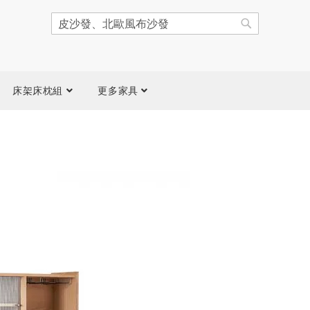
搜
尋
搜
尋
床架床枕組
更多家具
跳
到
圖
片
庫
結
尾