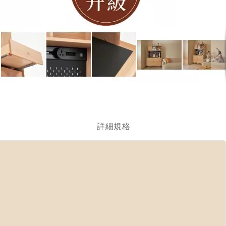
跳
轉
到
圖
詳細規格
像
庫
的
開
頭