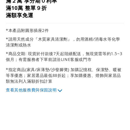
滿２萬 享分期０利率
滿10萬 整單９折
滿額享免運
*本產品附圓形插座2件
*請用天然成分『木質家具清潔劑』，勿用酒精/消毒水等化學
清潔劑或熱水
*商品交期: 現貨於付款後7天起陸續配送，無現貨需等約1.5~3
個月；有需服務者下單前請洽LINE客服或門市
*指定商品(家具/床薄墊/沙發腳凳) 加購記憶枕、保潔墊、暖被
等享優惠；家居選品最低88折起；享加購優惠、燈飾與家居品
類無法列入滿額折扣計算
其他服務費與保固說明