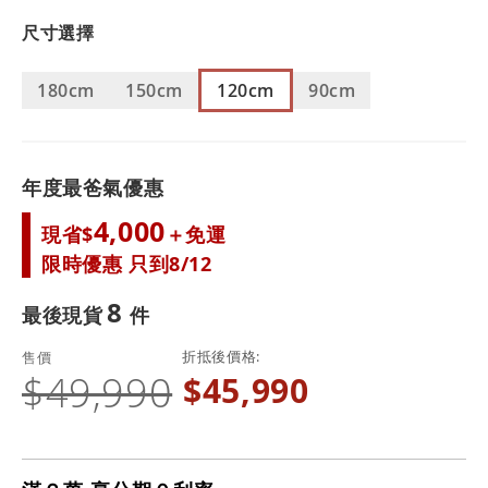
尺寸選擇
180cm
150cm
120cm
90cm
年度最爸氣優惠
4,000
現省$
＋免運
限時優惠 只到8/12
8
最後現貨
折抵後價格
售價
$49,990
$45,990