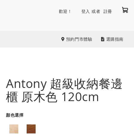
我
跳
歡迎！
登入
註冊
到
內
容
預約門市體驗
選購指南
Antony 超級收納餐邊
櫃 原木色 120cm
顏色選擇