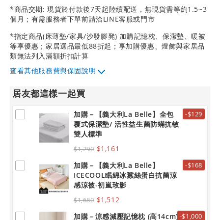
*商品交期: 現貨於付款後7天起陸續配送，無現貨需等約1.5~3
個月；有需服務者下單前請洽LINE客服或門市
*指定商品(床薄墊/家具/沙發腳凳) 加購記憶枕、保潔墊、暖被
等享優惠；家居選品最低88折起；享加購優惠、燈飾與家居品
類無法列入滿額折扣計算
其他服務費與保固說明
居友都這樣一起買
加購－【義大利La Belle】全包
-$129
覆式保潔墊/ 活性益生菌防蟎抗敏
雙人標準
$1,161
$1,290
加購－【義大利La Belle】
-$168
ICECOOL眠綿冰蠶絲蛋白抗菌涼
感涼被-初嵐玫影
$1,512
$1,680
加購－涼感減壓記憶枕 (高14cm)
-$1,000