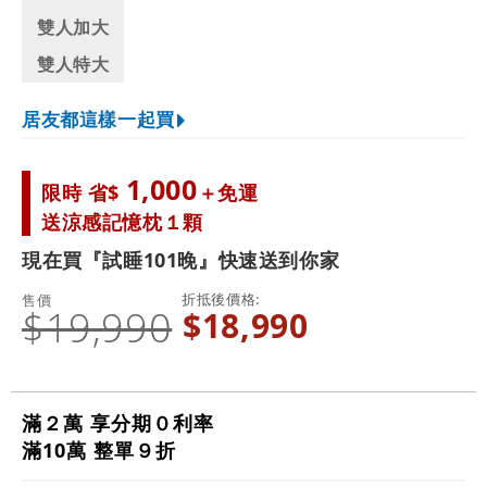
雙人加大
雙人特大
居友都這樣一起買
1,000
限時 省$
＋免運
送涼感記憶枕１顆
現在買『試睡101晚』快速送到你家
折抵後價格
售價
$19,990
$18,990
滿２萬 享分期０利率
滿10萬 整單９折