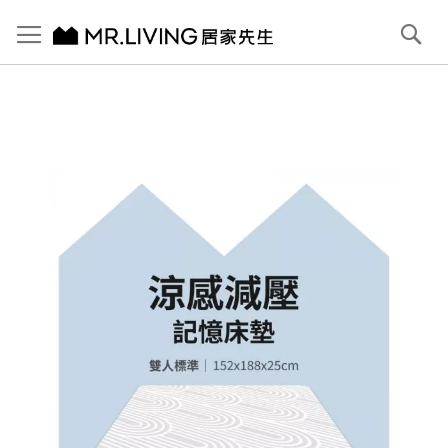
切換導航
搜
尋
跳
到
內
容
首頁
雙人標準(5X6.2)｜涼感減壓記憶床墊｜零干擾 獨立筒
跳
到
圖
片
庫
結
尾