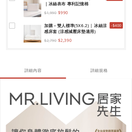
｜冰絲表布 專利記憶棉
$990
$1,990
加購－雙人標準(5X6.2) | 冰絲涼
-$400
感床套 (涼感減壓床墊適用)
$2,390
$2,790
詳細內容
詳細規格