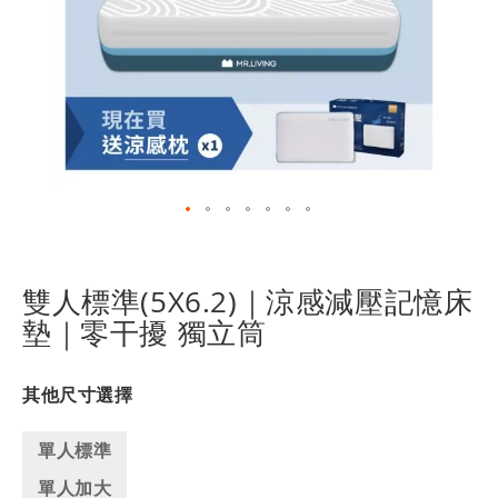
跳
轉
到
雙人標準(5X6.2)｜涼感減壓記憶床
圖
墊｜零干擾 獨立筒
像
庫
的
其他尺寸選擇
開
頭
單人標準
單人加大