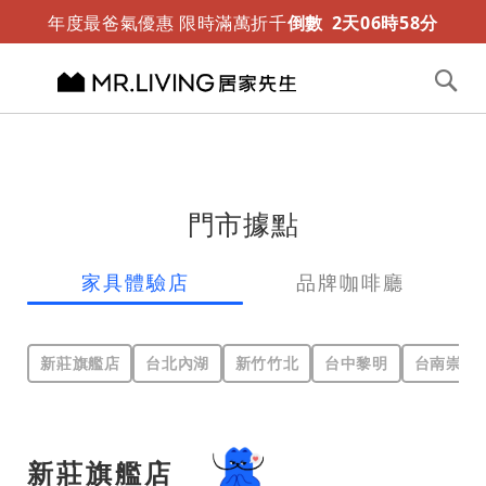
迎夏露營趣 涼感折疊床墊新推出
限時免運
年度最爸氣優惠 限時滿萬折千
倒數
2
天
06
時
58
分
切換導航
搜
尋
跳
到
內
容
門市據點
家具體驗店
品牌咖啡廳
新莊旗艦店
台北內湖
新竹竹北
台中黎明
台南崇善
新莊旗艦店