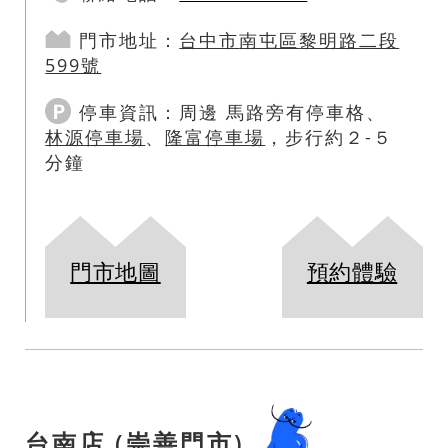
門市地址：
台中市
南屯區
黎明路二段
599號
停車資訊：
周邊 馬路旁有停車格、
林源停車場
、
隆富停車場
，步行約２-５
分鐘
門市地圖
預約體驗
台南店 (崇善門市)