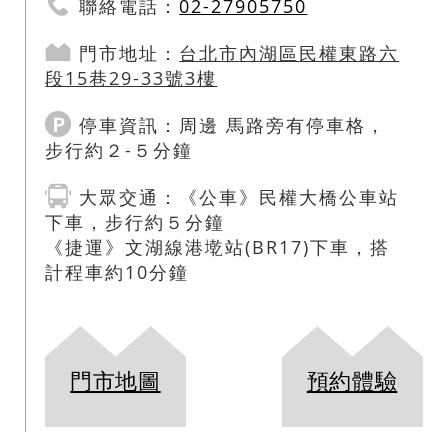
聯絡電話：
02-27905750
門市地址：
台北市
內湖區
民權東路六
段15巷29-33號3樓
停車資訊：
周邊 馬路旁有停車格，
步行約２-５分鐘
大眾交通
：
《公車》民權大橋公車站
下車，步行約５分鐘
《捷運》文湖線港墘站(BR17)下車，搭
計程車約10分鐘
門市地圖
預約體驗