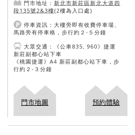
門市地址：
新北市
新莊區
新北大道四
段135號2&3樓
(2樓為入口處)
停車資訊：
大樓旁即有收費停車場、
馬路旁有停車格，步行約２-５分鐘
大眾交通
：
《公車835, 960》捷運
新莊副都心站下車
《桃園捷運》A4 新莊副都心站下車，步
行約２-３分鐘
門市地圖
預約體驗