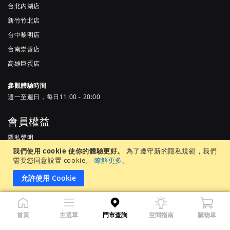
台北內湖店
新竹竹北店
台中黎明店
台南崇善店
高雄巨蛋店
參觀體驗時間
週一至週日，每日11:00 - 20:00
會員權益
隱私聲明
我們使用 cookie 使你的體驗更好。
為了遵守新的隱私規範，我們
服務條款
需要您同意設置 cookie。
瞭解更多
。
常見問題
允許使用 Cookie
居家先生股份有限公司 |統一編號 65905937 ©Copyright 2022 by MR.
首頁
主選單
門市查詢
空間指南
購物車
LIVING. All Rights Reserved.