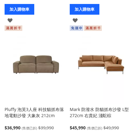
加入購物車
加入購物車
登
登
入
入
Pluffy 泡芙3人座 科技貓抓布落
Mark 防潑水 防貓抓布沙發 L型
地電動沙發 大象灰 212cm
272cm 右貴妃 淺駝棕
$36,990
$39,990
$45,990
$49,990
(售價已折)
(售價已折)