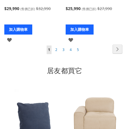
$29,990
$32,990
$25,990
$27,990
(售價已折)
(售價已折)
加入購物車
加入購物車
登
登
頁
入
入
頁
下
您
頁
頁
頁
頁
1
2
3
4
5
面
面
一
當
面
面
面
面
個
前
居友都買它
正
在
閱
讀
頁