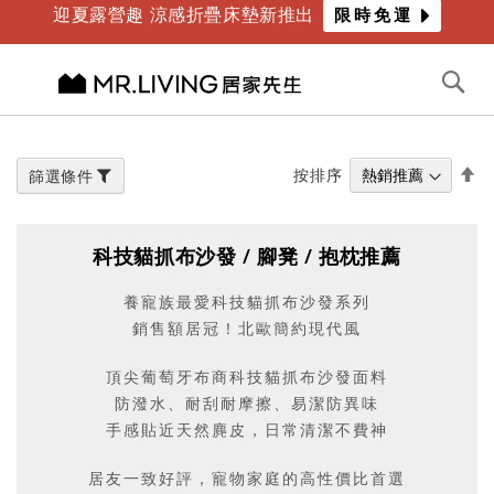
迎夏露營趣 涼感折疊床墊新推出
限時免運
年度最爸氣優惠 限時滿萬折千
倒數
4
天
09
時
28
分
切換導航
搜
尋
跳
到
內
設
按排序
篩選條件
容
置
降
冪
科技貓抓布沙發 / 腳凳 / 抱枕推薦
方
向
養寵族最愛科技貓抓布沙發系列
銷售額居冠！北歐簡約現代風
頂尖葡萄牙布商科技貓抓布沙發面料
防潑水、耐刮耐摩擦、易潔防異味
手感貼近天然麂皮，日常清潔不費神
居友一致好評，寵物家庭的高性價比首選