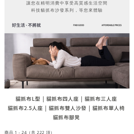
讓您在精明消費中享受高質感生活空間
科技貓抓布沙發系列，等您來體驗
貓抓布L型
貓抓布四人座
貓抓布三人座
貓抓布2.5人座
貓抓布雙人沙發
貓抓布單人椅
貓抓布腳凳
商品
1
-
24
（共
222
項）