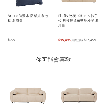
Bruce 防潑水 防貓抓布抱
Pluffy 泡芙105cm左扶手
枕 深海藍
位 科技貓抓布落地沙發 象
牙白
$999
$15,495
$16,495
(售價已折)
你可能會喜歡