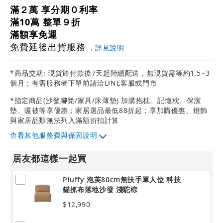
滿２萬 享分期０利率
滿10萬 整單９折
滿額享免運
免費延後出貨服務
，
詳見說明
*商品交期: 現貨於付款後7天起陸續配送，無現貨需等約1.5~3
個月；有需服務者下單前請洽LINE客服或門市
*指定商品(沙發腳凳/家具/床薄墊) 加購抱枕、記憶枕、保潔
墊、暖被等享優惠；家居選品最低88折起；享加購優惠、燈飾
與家居品類無法列入滿額折扣計算
其他服務費與保固說明
居友都這樣一起買
Pluffy 泡芙80cm無扶手單人位 科技
貓抓布落地沙發 淺駝棕
$12,990