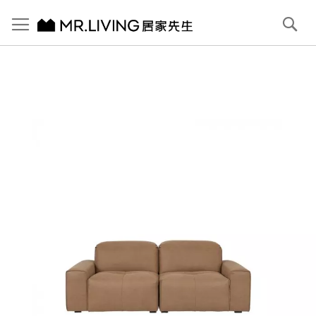
切換導航
搜
尋
跳
到
內
容
首頁
Pluffy 泡芙3人座 科技貓抓布落地沙發 淺駝棕 210cm
跳
到
圖
片
庫
結
尾