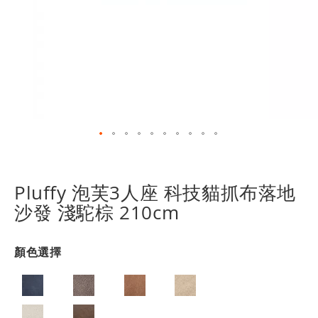
跳
轉
到
Pluffy 泡芙3人座 科技貓抓布落地
圖
沙發 淺駝棕 210cm
像
庫
的
顏色選擇
開
頭