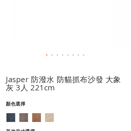
跳
轉
到
Jasper 防潑水 防貓抓布沙發 大象
圖
灰 3人 221cm
像
庫
的
顏色選擇
開
頭