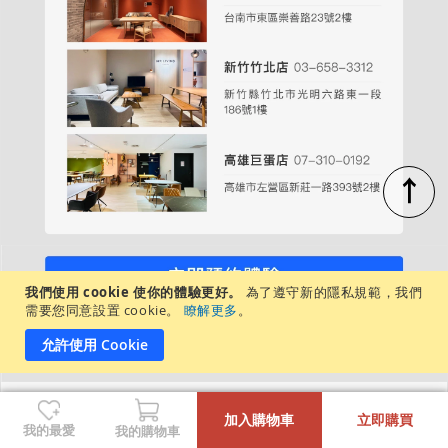
↑
我們使用 cookie 使你的體驗更好。
為了遵守新的隱私規範，我們
週一至週日，每日營業時間：11:00－20:00
需要您同意設置 cookie。
瞭解更多
。
各店展示商品不盡相同，建議先致電/私訊詢問
允許使用 Cookie
-
+
沙發/腳凳清潔
加入購物車
立即購買
我的最愛
我的購物車