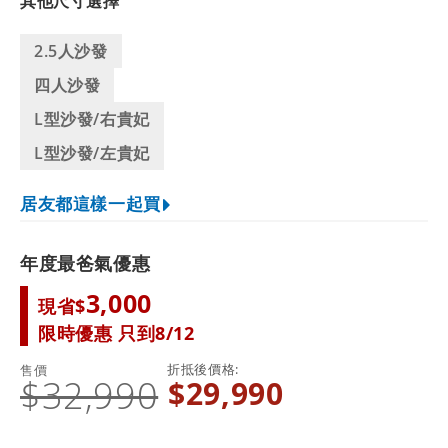
其他尺寸選擇
2.5人沙發
四人沙發
L型沙發/右貴妃
L型沙發/左貴妃
居友都這樣一起買
年度最爸氣優惠
3,000
現省$
限時優惠 只到8/12
折抵後價格
售價
$32,990
$29,990