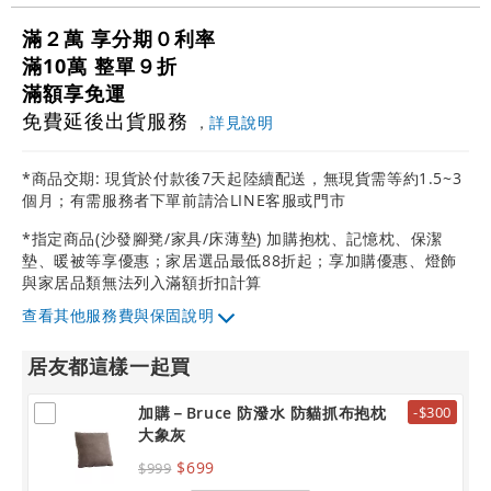
滿２萬 享分期０利率
滿10萬 整單９折
滿額享免運
免費延後出貨服務
，
詳見說明
*商品交期: 現貨於付款後7天起陸續配送，無現貨需等約1.5~3
個月；有需服務者下單前請洽LINE客服或門市
*指定商品(沙發腳凳/家具/床薄墊) 加購抱枕、記憶枕、保潔
墊、暖被等享優惠；家居選品最低88折起；享加購優惠、燈飾
與家居品類無法列入滿額折扣計算
其他服務費與保固說明
居友都這樣一起買
加購－Bruce 防潑水 防貓抓布抱枕
-$300
大象灰
$699
$999