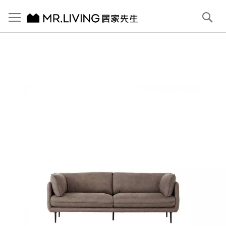
切換導航
搜
尋
跳
到
內
容
首頁
Jasper 防潑水 防貓抓布沙發 大象灰 3人 221cm
跳
到
圖
片
庫
結
尾