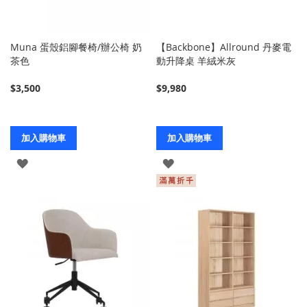
Muna 蛋殼鋁腳餐椅/辦公椅 奶
【Backbone】Allround 丹麥電
茶色
動升降桌 羊絨米灰
$3,500
$9,980
加入購物車
加入購物車
登
登
入
入