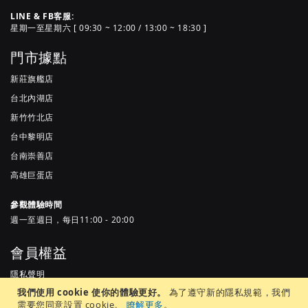
LINE & FB客服:
星期一至星期六 [ 09:30 ~ 12:00 / 13:00 ~ 18:30 ]
門市據點
新莊旗艦店
台北內湖店
新竹竹北店
台中黎明店
台南崇善店
高雄巨蛋店
參觀體驗時間
週一至週日，每日11:00 - 20:00
會員權益
隱私聲明
我們使用 cookie 使你的體驗更好。
為了遵守新的隱私規範，我們
服務條款
需要您同意設置 cookie。
瞭解更多
。