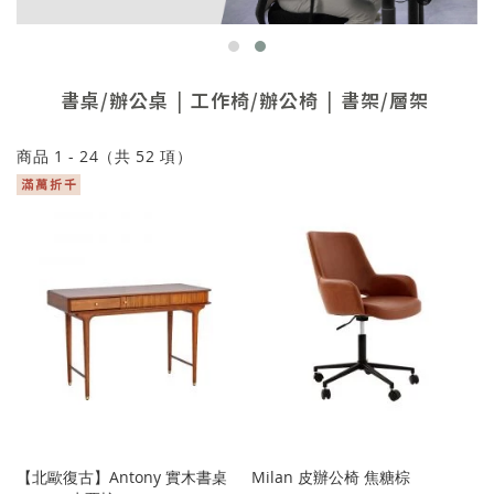
書桌/辦公桌
工作椅/辦公椅
書架/層架
商品
1
-
24
（共
52
項）
【北歐復古】Antony 實木書桌
Milan 皮辦公椅 焦糖棕