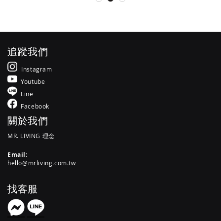
追蹤我們
Instagram
Youtube
Line
Facebook
關於我們
MR. LIVING 理念
Email:
hello@mrliving.com.tw
找客服