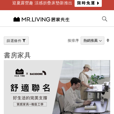
迎夏露營趣 涼感折疊床墊新推出
限時免運
年度最爸氣優惠 限時滿萬折千
倒數
5
天
11
時
19
分
切換導航
搜
尋
跳
到
內
設
按排序
篩選條件
容
置
降
書房家具
冪
方
向