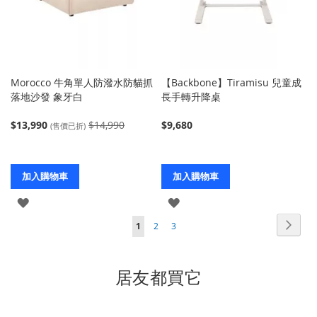
Morocco 牛角單人防潑水防貓抓
【Backbone】Tiramisu 兒童成
落地沙發 象牙白
長手轉升降桌
$13,990
$14,990
$9,680
(售價已折)
加入購物車
加入購物車
登
登
頁
入
入
頁
下
您
頁
頁
1
2
3
面
面
一
當
面
面
個
前
居友都買它
正
在