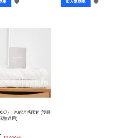
登
登
物車
加入購物車
入
入
6X7) | 冰絲涼感床套 (護腰
床墊適用)
$2,990