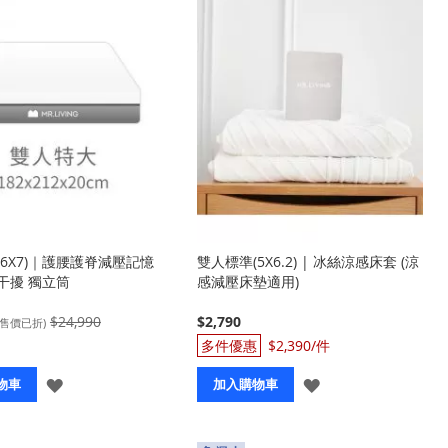
6X7)｜護腰護脊減壓記憶
雙人標準(5X6.2) | 冰絲涼感床套 (涼
干擾 獨立筒
感減壓床墊適用)
$24,990
$2,790
(售價已折)
$2,390
登
登
物車
加入購物車
入
入