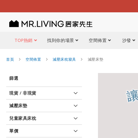
TOP熱銷
找到你的場景
空間佈置
沙發
首頁
空間佈置
減壓床枕寢具
減壓床墊
篩選
現貨 / 非現貨
減壓床墊
兒童家具床枕
單價