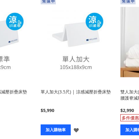
感減壓折疊床墊
單人加大(3.5尺) | 涼感減壓折疊床墊
雙人加大(6
腰護脊減
$5,990
$2,990
登
登
加入購物車
加入購