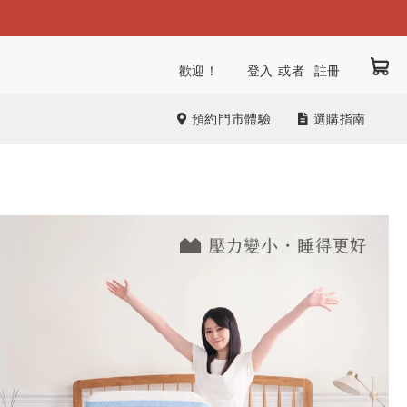
我
跳
歡迎！
登入
註冊
到
內
預約門市體驗
選購指南
容