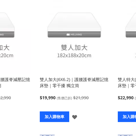
｜護腰護脊減壓記憶
雙人加大(6X6.2)｜護腰護脊減壓記憶
雙人特大(
筒
床墊｜零干擾 獨立筒
床墊｜零
2,990
$19,990
$21,990
$22,990
(售價已折)
登
登
加入購物車
加入購
入
入