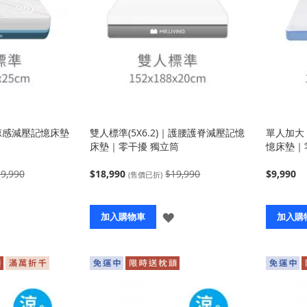
｜涼感減壓記憶床墊
雙人標準(5X6.2)｜護腰護脊減壓記憶
單人加大 
床墊｜零干擾 獨立筒
憶床墊｜
9,990
$18,990
$19,990
$9,990
(售價已折)
登
登
加入購物車
加入購
入
入