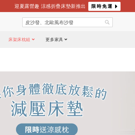
迎夏露營趣 涼感折疊床墊新推出
限時免運
年度最爸氣優惠 限時滿萬折千
倒數
4
天
19
時
39
分
搜
尋
搜
尋
床架床枕組
更多家具