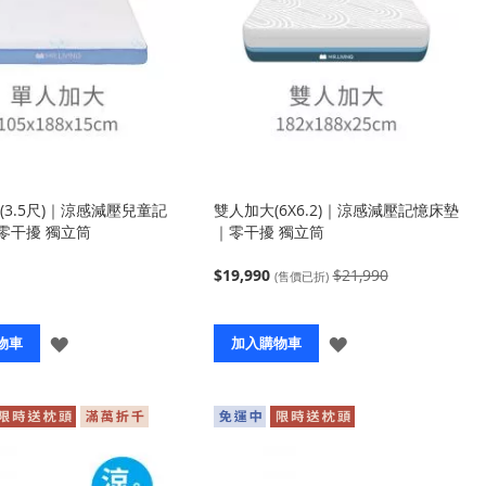
(3.5尺)｜涼感減壓兒童記
雙人加大(6X6.2)｜涼感減壓記憶床墊
零干擾 獨立筒
｜零干擾 獨立筒
$19,990
$21,990
(售價已折)
登
登
物車
加入購物車
入
入