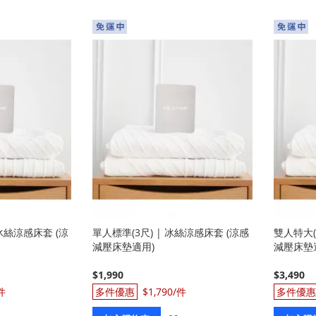
入
入
| 冰絲涼感床套 (涼
單人標準(3尺) | 冰絲涼感床套 (涼感
雙人特大(
減壓床墊適用)
減壓床墊
$1,990
$3,490
$1,790