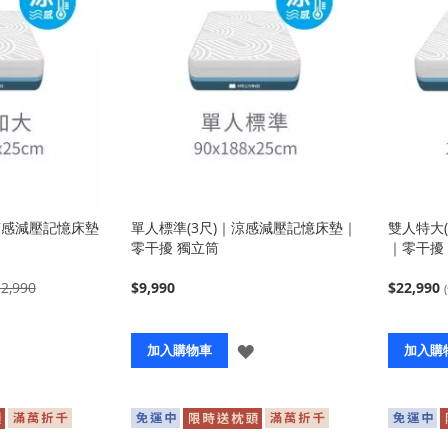
｜涼感減壓記憶床墊
單人標準(3尺)｜涼感減壓記憶床墊｜
雙人特大(
零干擾 獨立筒
｜零干擾
2,990
$9,990
$22,990
登
登
加入購物車
加入購
入
入