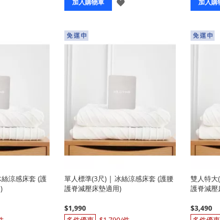
登
登
加入購物車
加入購
入
入
 冰絲涼感床套 (護
單人標準(3尺) | 冰絲涼感床套 (護腰
雙人特大(
)
護脊減壓床墊適用)
護脊減壓
$1,990
$3,490
$1,790