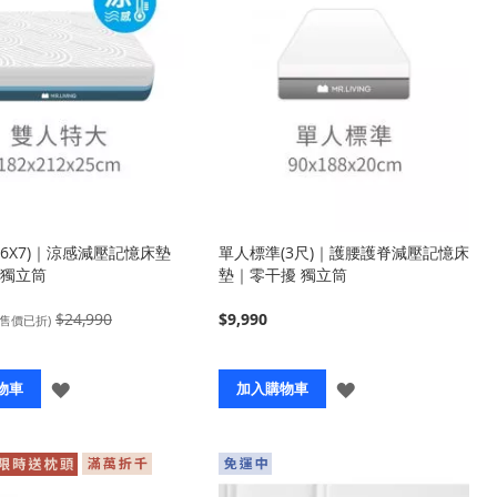
6X7)｜涼感減壓記憶床墊
單人標準(3尺)｜護腰護脊減壓記憶床
 獨立筒
墊｜零干擾 獨立筒
$24,990
$9,990
(售價已折)
登
登
物車
加入購物車
入
入