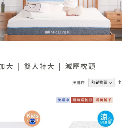
加大
雙人特大
減壓枕頭
設
按排序
置
降
冪
方
向