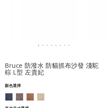
跳
轉
到
Bruce 防潑水 防貓抓布沙發 淺駝
圖
棕 L型 左貴妃
像
庫
的
顏色選擇
開
頭