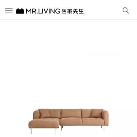
切換導航
搜
尋
跳
到
內
容
首頁
Bruce 防潑水 防貓抓布沙發 淺駝棕 L型 左貴妃
跳
到
圖
片
庫
結
尾