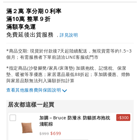
滿２萬 享分期０利率
滿10萬 整單９折
滿額享免運
免費延後出貨服務
，
詳見說明
*商品交期: 現貨於付款後7天起陸續配送，無現貨需等約1.5~3
個月；有需服務者下單前請洽LINE客服或門市
*指定商品(沙發腳凳/家具/床薄墊) 加購抱枕、記憶枕、保潔
墊、暖被等享優惠；家居選品最低88折起；享加購優惠、燈飾
與家居品類無法列入滿額折扣計算
其他服務費與保固說明
居友都這樣一起買
加購－Bruce 防潑水 防貓抓布抱枕
-$300
淺駝棕
$699
$999