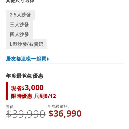
其他尺寸選擇
2.5人沙發
三人沙發
四人沙發
L型沙發/右貴妃
居友都這樣一起買
年度最爸氣優惠
3,000
現省$
限時優惠 只到8/12
折抵後價格
售價
$39,990
$36,990