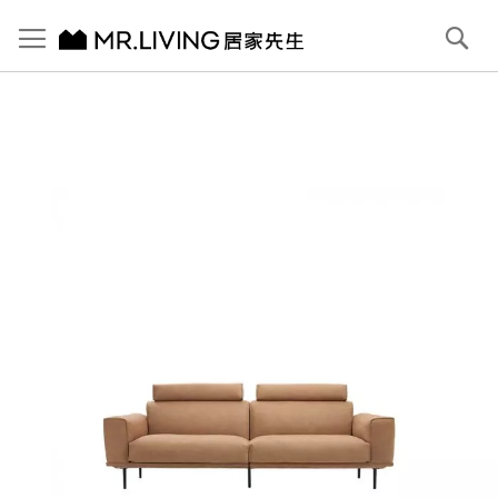
切換導航
搜
尋
跳
到
內
容
首頁
Ben 高背防潑水 防貓抓布沙發 淺駝棕 4人 250cm
跳
到
圖
片
庫
結
尾