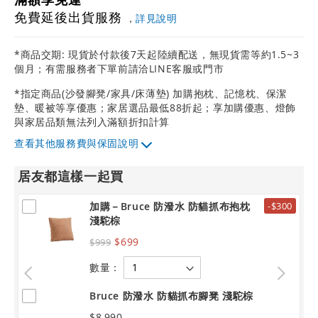
免費延後出貨服務
，
詳見說明
*商品交期: 現貨於付款後7天起陸續配送，無現貨需等約1.5~3
個月；有需服務者下單前請洽LINE客服或門市
*指定商品(沙發腳凳/家具/床薄墊) 加購抱枕、記憶枕、保潔
墊、暖被等享優惠；家居選品最低88折起；享加購優惠、燈飾
與家居品類無法列入滿額折扣計算
其他服務費與保固說明
居友都這樣一起買
加購－Bruce 防潑水 防貓抓布抱枕
-$300
淺駝棕
$699
$999
數量：
Bruce 防潑水 防貓抓布腳凳 淺駝棕
$8,990