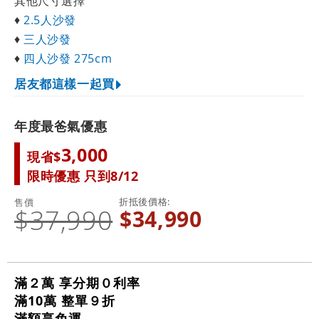
其他尺寸選擇
♦
2.5人沙發
♦
三人沙發
♦
四人沙發 275cm
居友都這樣一起買
年度最爸氣優惠
3,000
現省$
限時優惠 只到8/12
折抵後價格
售價
$37,990
$34,990
滿２萬 享分期０利率
滿10萬 整單９折
滿額享免運