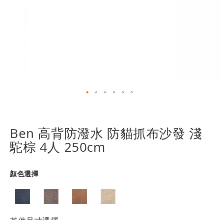
跳
轉
到
Ben 高背防潑水 防貓抓布沙發 淺
圖
駝棕 4人 250cm
像
庫
的
顏色選擇
開
頭